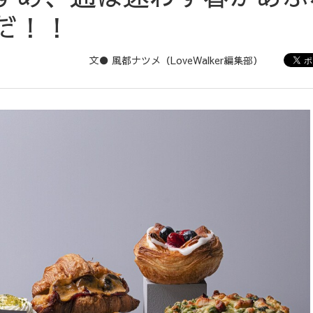
だ！！
文● 風都ナツメ（LoveWalker編集部）