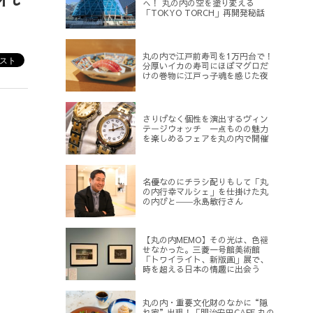
へ！ 丸の内の空を塗り変える
「TOKYO TORCH」再開発秘話
丸の内で江戸前寿司を1万円台で！
分厚いイカの寿司にほぼマグロだ
けの巻物に江戸っ子魂を感じた夜
さりげなく個性を演出するヴィン
テージウォッチ 一点ものの魅力
を楽しめるフェアを丸の内で開催
名優なのにチラシ配りもして「丸
の内行幸マルシェ」を仕掛けた丸
の内びと――永島敏行さん
【丸の内MEMO】その光は、色褪
せなかった。三菱一号館美術館
「トワイライト、新版画」展で、
時を超える日本の情趣に出会う
丸の内・重要文化財のなかに“隠
れ家”出現！「明治安田CAFE 丸の