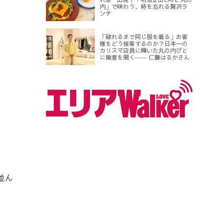
内」で味わう、時を忘れる贅沢ラ
ンチ
「破れるまで同じ服を着る」お客
様をどう接客するのか？日本一の
カリスマ店員に輝いた丸の内びと
に極意を聞く―― 仁藤はるかさん
並ん