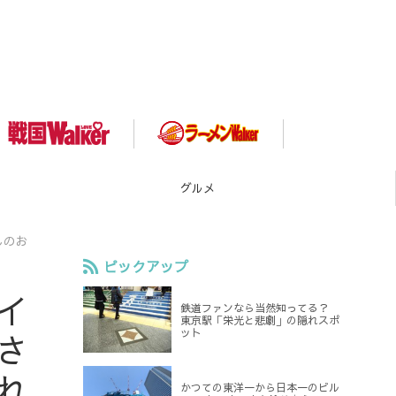
スポット
んのお
ピックアップ
イ
鉄道ファンなら当然知ってる？
東京駅「栄光と悲劇」の隠れスポ
ット
さ
れ
かつての東洋一から日本一のビル