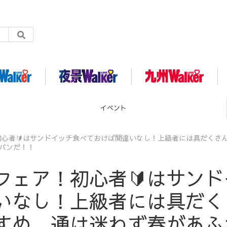
グルメ
心者🔰はサンドイッチ食べておけば間違いなし！上級者には具だくさ
パンだ！！
フェア！初心者🔰はサンド
いなし！上級者には具だく
すめ、通は迷わず春があふ