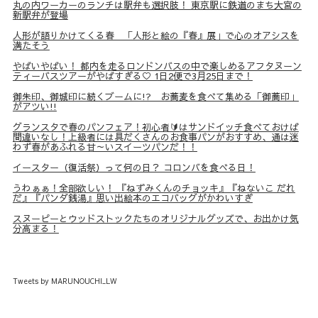
丸の内ワーカーのランチは駅弁も選択肢！ 東京駅に鉄道のまち大宮の
新駅弁が登場
人形が語りかけてくる春 「人形と絵の『春』展」で心のオアシスを
満たそう
やばいやばい！ 都内を走るロンドンバスの中で楽しめるアフタヌーン
ティーバスツアーがやばすぎる♡ 1日2便で3月25日まで！
御朱印、御城印に続くブームに!? お蕎麦を食べて集める「御蕎印」
がアツい!!
グランスタで春のパンフェア！初心者🔰はサンドイッチ食べておけば
間違いなし！上級者には具だくさんのお食事パンがおすすめ、通は迷
わず春があふれる甘～いスイーツパンだ！！
イースター（復活祭）って何の日？ コロンバを食べる日！
うわぁぁ！全部欲しい！ 『ねずみくんのチョッキ』『ねないこ だれ
だ』『パンダ銭湯』思い出絵本のエコバッグがかわいすぎ
スヌーピーとウッドストックたちのオリジナルグッズで、お出かけ気
分高まる！
Tweets by MARUNOUCHI_LW