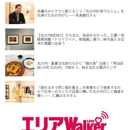
名優なのにチラシ配りもして「丸の内行幸マルシェ」を
仕掛けた丸の内びと――永島敏行さん
【丸の内MEMO】その光は、色褪せなかった。三菱一号
館美術館「トワイライト、新版画」展で、時を超える日
本の情趣に出会う
丸の内・重要文化財のなかに“隠れ家”出現！「明治安
田CAFE 丸の内」で味わう、時を忘れる贅沢ランチ
「破れるまで同じ服を着る」お客様をどう接客するの
か？日本一のカリスマ店員に輝いた丸の内びとに極意を
聞く―― 仁藤はるかさん