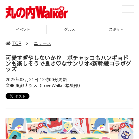
toggle
naviga
イベント
グルメ
スポット
TOP
>
ニュース
可愛すぎやしないか⁉ ポチャッコもハンギョド
ンも楽しそうで良き♡なサンリオ×新幹線コラボグ
ッズ
2025年03月21日 12時00分更新
文● 風都ナツメ（LoveWalker編集部）