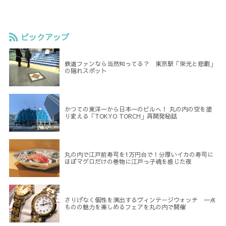
ピックアップ
鉄道ファンなら当然知ってる？ 東京駅「栄光と悲劇」
の隠れスポット
かつての東洋一から日本一のビルへ！ 丸の内の空を塗
り変える「TOKYO TORCH」再開発秘話
丸の内で江戸前寿司を1万円台で！分厚いイカの寿司に
ほぼマグロだけの巻物に江戸っ子魂を感じた夜
さりげなく個性を演出するヴィンテージウォッチ 一点
ものの魅力を楽しめるフェアを丸の内で開催