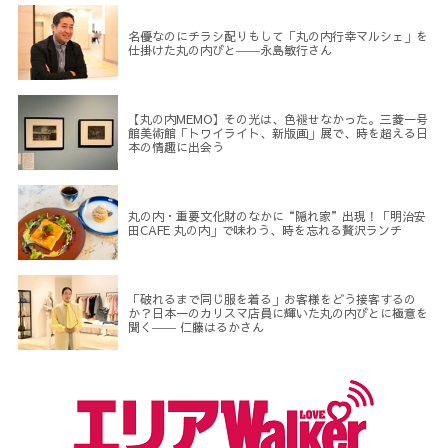
名優なのにチラシ配りもして「丸の内行幸マルシェ」を
仕掛けた丸の内びと――永島敏行さん
【丸の内MEMO】その光は、色褪せなかった。三菱一号
館美術館「トワイライト、新版画」展で、時を超える日
本の情趣に出会う
丸の内・重要文化財のなかに“隠れ家”出現！「明治安
田CAFE 丸の内」で味わう、時を忘れる贅沢ランチ
「破れるまで同じ服を着る」お客様をどう接客するの
か？日本一のカリスマ店員に輝いた丸の内びとに極意を
聞く―― 仁藤はるかさん