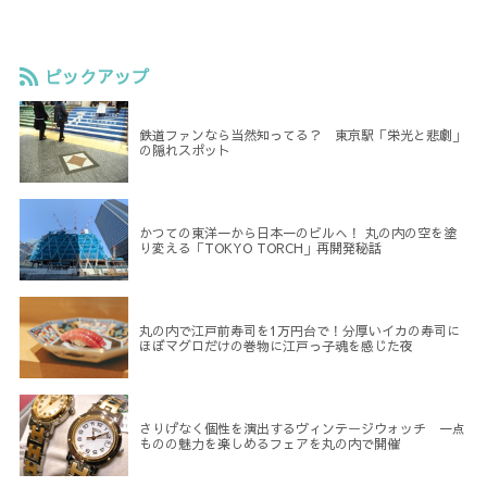
ピックアップ
鉄道ファンなら当然知ってる？ 東京駅「栄光と悲劇」
の隠れスポット
かつての東洋一から日本一のビルへ！ 丸の内の空を塗
り変える「TOKYO TORCH」再開発秘話
丸の内で江戸前寿司を1万円台で！分厚いイカの寿司に
ほぼマグロだけの巻物に江戸っ子魂を感じた夜
さりげなく個性を演出するヴィンテージウォッチ 一点
ものの魅力を楽しめるフェアを丸の内で開催