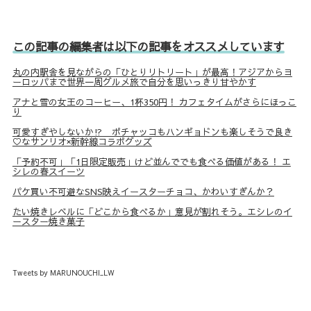
この記事の編集者は以下の記事をオススメしています
丸の内駅舎を見ながらの「ひとりリトリート」が最高！アジアからヨ
ーロッパまで世界一周グルメ旅で自分を思いっきり甘やかす
アナと雪の女王のコーヒー、1杯350円！ カフェタイムがさらにほっこ
り
可愛すぎやしないか⁉ ポチャッコもハンギョドンも楽しそうで良き
♡なサンリオ×新幹線コラボグッズ
「予約不可」「1日限定販売」けど並んででも食べる価値がある！ エ
シレの春スイーツ
パケ買い不可避なSNS映えイースターチョコ、かわいすぎんか？
たい焼きレベルに「どこから食べるか」意見が割れそう。エシレのイ
ースター焼き菓子
Tweets by MARUNOUCHI_LW