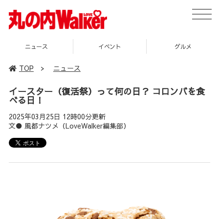
toggle
naviga
イベント
グルメ
スポット
TOP
>
ニュース
イースター（復活祭）って何の日？ コロンバを食
べる日！
2025年03月25日 12時00分更新
文● 風都ナツメ（LoveWalker編集部）