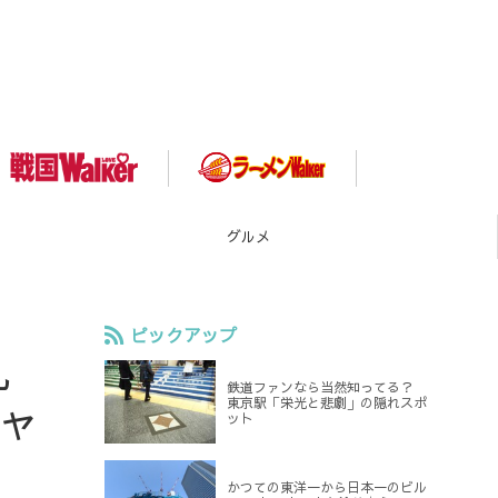
スポット
ピックアップ
丸
鉄道ファンなら当然知ってる？
ャ
東京駅「栄光と悲劇」の隠れスポ
ット
かつての東洋一から日本一のビル