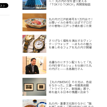
へ！ 丸の内の空を塗り変える
「TOKYO TORCH」再開発秘話
丸の内で江戸前寿司を1万円台で！
分厚いイカの寿司にほぼマグロだ
けの巻物に江戸っ子魂を感じた夜
さりげなく個性を演出するヴィン
テージウォッチ 一点ものの魅力
を楽しめるフェアを丸の内で開催
名優なのにチラシ配りもして「丸
の内行幸マルシェ」を仕掛けた丸
の内びと――永島敏行さん
【丸の内MEMO】その光は、色褪
せなかった。三菱一号館美術館
「トワイライト、新版画」展で、
時を超える日本の情趣に出会う
丸の内・重要文化財のなかに“隠
れ家”出現！「明治安田CAFE 丸の