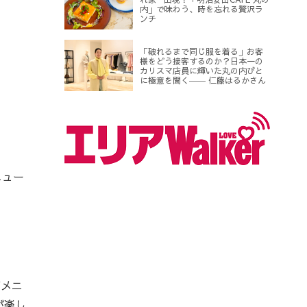
内」で味わう、時を忘れる贅沢ラ
ンチ
「破れるまで同じ服を着る」お客
様をどう接客するのか？日本一の
カリスマ店員に輝いた丸の内びと
に極意を聞く―― 仁藤はるかさん
ニュー
Yメニ
が楽し