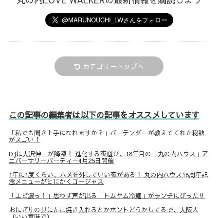
カテゴリートップへ
この記事の編集者は以下の記事をオススメしています
「私でも聞き上手になれますか？」バーテンダーが教えてくれた秘訣
がスゴい！
DJに大沢伸一が降臨！ 進化する夜遊び、18年目の「丸の内ハウス」ア
ニバーサリーパーティー4月25日開催
1年に1度くらい、ハメを外していい夜がある！ 丸の内ハウス18周年記
念メニューがとにかくゴージャス
「エビ濃っ！」思わず声が出る「トムヤム冷麺」がランチにぴったり
おにぎりの具にたこ焼き入れるとかホントどうかしてるで、大阪人
（いい意味で）