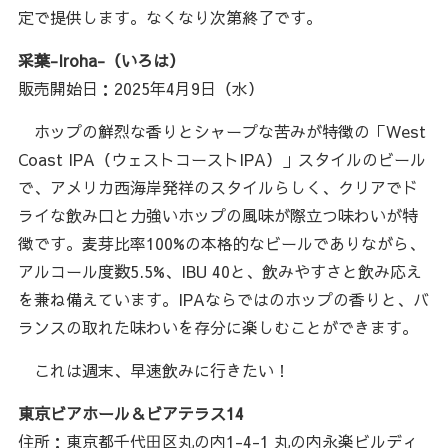
定で提供します。なくなり次第終了です。
采葉-Iroha-（いろは）
販売開始日：2025年4月9日（水）
ホップの鮮烈な香りとシャープな苦みが特徴の「West
Coast IPA（ウェストコーストIPA）」スタイルのビール
で、アメリカ西海岸発祥のスタイルらしく、クリアでド
ライな飲み口と力強いホップの風味が際立つ味わいが特
徴です。麦芽比率100%の本格的なビールでありながら、
アルコール度数5.5%、IBU 40と、飲みやすさと飲み応え
を兼ね備えています。IPAならではのホップの香りと、バ
ランスの取れた味わいを存分に楽しむことができます。
これは週末、早速飲みに行きたい！
東京ビアホール＆ビアテラス14
住所：東京都千代⽥区丸の内1-4-1 丸の内永楽ビルディ