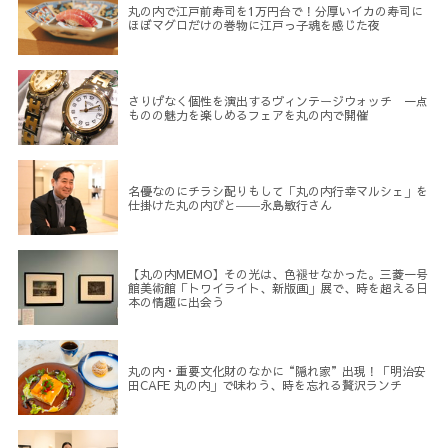
丸の内で江戸前寿司を1万円台で！分厚いイカの寿司に
ほぼマグロだけの巻物に江戸っ子魂を感じた夜
さりげなく個性を演出するヴィンテージウォッチ 一点
ものの魅力を楽しめるフェアを丸の内で開催
名優なのにチラシ配りもして「丸の内行幸マルシェ」を
仕掛けた丸の内びと――永島敏行さん
【丸の内MEMO】その光は、色褪せなかった。三菱一号
館美術館「トワイライト、新版画」展で、時を超える日
本の情趣に出会う
丸の内・重要文化財のなかに“隠れ家”出現！「明治安
田CAFE 丸の内」で味わう、時を忘れる贅沢ランチ