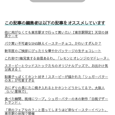
この記事の編集者は以下の記事をオススメしています
他に用がなくても東京駅まで行って買いたい【東京駅限定】天空の抹
茶ケーキ
パケ買い不可避なSNS映えイースターチョコ、かわいすぎんか？
新年度のご挨拶にぴったりな華やかパッケージの生チョコレート
これ秒で1箱完食する自信あるわ。「レモンとオレンジのマドレーヌ」
スヌーピーとウッドストックたちのオリジナルグッズで、お出かけ気
分高まる！
駄菓子っぽくてホント好き！スヌーピーが描かれた「シュガーバター
の木」が可愛すぎる
おにぎりの具にたこ焼き入れるとかホントどうかしてるで、大阪人
（いい意味で）
食べた瞬間、桃畑にワープ。シュガーバターの木の新作「白桃デザー
トサンド」
「卵のフェアなの？」と思ってしまうほど卵なイースターイベント、
東京駅の地階で開催