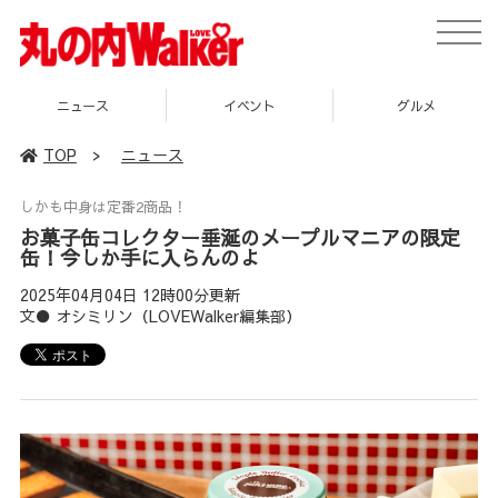
toggle
naviga
ニュース
イベント
グルメ
TOP
>
ニュース
しかも中身は定番2商品！
お菓子缶コレクター垂涎のメープルマニアの限定
缶！今しか手に入らんのよ
2025年04月04日 12時00分更新
文● オシミリン（LOVEWalker編集部）