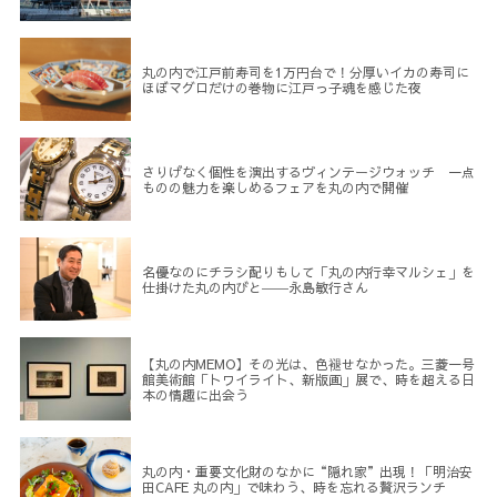
丸の内で江戸前寿司を1万円台で！分厚いイカの寿司に
ほぼマグロだけの巻物に江戸っ子魂を感じた夜
さりげなく個性を演出するヴィンテージウォッチ 一点
ものの魅力を楽しめるフェアを丸の内で開催
名優なのにチラシ配りもして「丸の内行幸マルシェ」を
仕掛けた丸の内びと――永島敏行さん
【丸の内MEMO】その光は、色褪せなかった。三菱一号
館美術館「トワイライト、新版画」展で、時を超える日
本の情趣に出会う
丸の内・重要文化財のなかに“隠れ家”出現！「明治安
田CAFE 丸の内」で味わう、時を忘れる贅沢ランチ