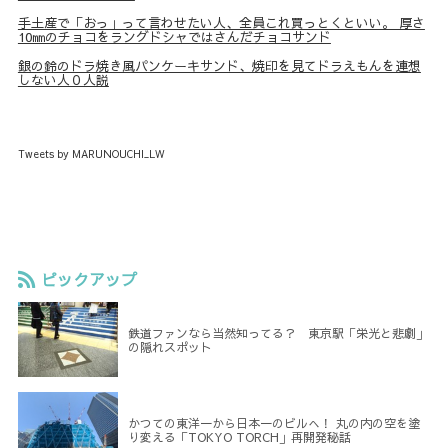
手土産で「おっ」って言わせたい人、全員これ買っとくといい。 厚さ
10㎜のチョコをラングドシャではさんだチョコサンド
銀の鈴のドラ焼き風パンケーキサンド、焼印を見てドラえもんを連想
しない人０人説
Tweets by MARUNOUCHI_LW
ピックアップ
鉄道ファンなら当然知ってる？ 東京駅「栄光と悲劇」
の隠れスポット
かつての東洋一から日本一のビルへ！ 丸の内の空を塗
り変える「TOKYO TORCH」再開発秘話