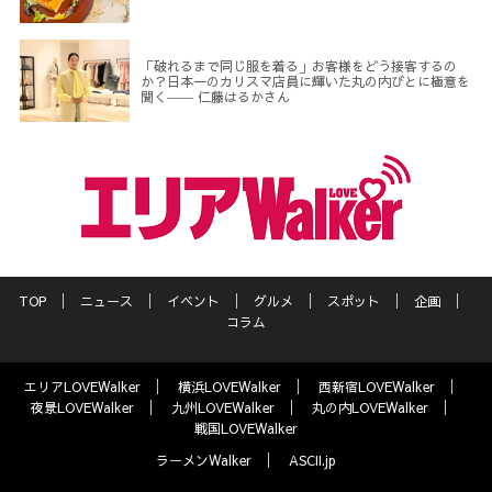
「破れるまで同じ服を着る」お客様をどう接客するの
か？日本一のカリスマ店員に輝いた丸の内びとに極意を
聞く―― 仁藤はるかさん
TOP
ニュース
イベント
グルメ
スポット
企画
コラム
エリアLOVEWalker
横浜LOVEWalker
西新宿LOVEWalker
夜景LOVEWalker
九州LOVEWalker
丸の内LOVEWalker
戦国LOVEWalker
ラーメンWalker
ASCII.jp