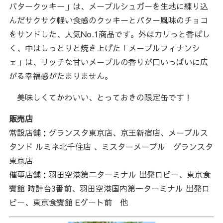
バタークッキー」は、メープルシュガーを生地に練り込
んだサクサク軽い食感のクッキーとバター風味のチョコ
をサンドした、人気No.1商品です。外はカリっと香ばし
く、中はしっとりと焼き上げた「メープルフィナンシ
ェ」は、リッチな甘いメープルの香りが口いっぱいに広
がる幸福感がたまりません。
美味しくてかわいい、とっておきの限定缶です！
販売店
常設店舗：グランスタ東京店、京王新宿店、メープルス
タンド ルミネ北千住店 、ミスターメープル グランスタ
東京店
催事店舗：羽田空港第二ターミナル 出発ロビー、東京食
賓館 時計台3番前、羽田空港国内第一ターミナル 出発ロ
ビー、東京食賓館 Eゲート前 他