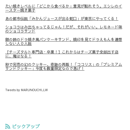
たい焼きレベルに「どこから食べるか」意見が割れそう。エシレのイ
ースター焼き菓子
あの都市伝説「みかんジュースが出る蛇口」が東京にやってくる！
ショコラはみ出ちゃってるじゃん！だが、それがいい。レモネード味
のショコラサンド
銀の鈴のドラ焼き風パンケーキサンド、焼印を見てドラえもんを連想
しない人０人説
【チーズタルト専門店・卒業！】これからはチーズ菓子全部出す店
に、俺はなる！
秒で完売の幻のクッキー、奇跡の再販！「ココリス」の「プレミアム
サンドクッキー」今度も数量限定なので急げ！
Tweets by MARUNOUCHI_LW
ピックアップ