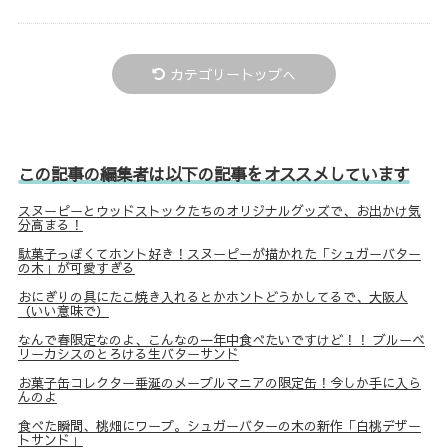
カテゴリートップへ
この記事の編集者は以下の記事をオススメしています
スヌーピーとウッドストックたちのオリジナルグッズで、お出かけ気
分高まる！
駄菓子っぽくてホント好き！スヌーピーが描かれた「シュガーバター
の木」が可愛すぎる
おにぎりの具にたこ焼き入れるとかホントどうかしてるで、大阪人
（いい意味で）
なんで春限定なのよ、こんなの一年中食べたいですけど！！ ブルーベ
リーカシスのとろける生バターサンド
お菓子缶コレクター垂涎のメープルマニアの限定缶！今しか手に入ら
んのよ
食べた瞬間、桃畑にワープ。シュガーバターの木の新作「白桃デザー
トサンド」