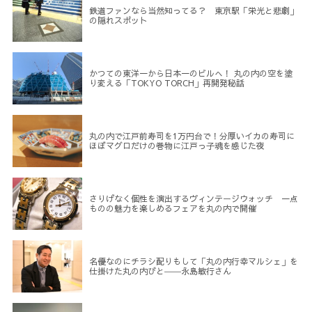
鉄道ファンなら当然知ってる？ 東京駅「栄光と悲劇」
の隠れスポット
かつての東洋一から日本一のビルへ！ 丸の内の空を塗
り変える「TOKYO TORCH」再開発秘話
丸の内で江戸前寿司を1万円台で！分厚いイカの寿司に
ほぼマグロだけの巻物に江戸っ子魂を感じた夜
さりげなく個性を演出するヴィンテージウォッチ 一点
ものの魅力を楽しめるフェアを丸の内で開催
名優なのにチラシ配りもして「丸の内行幸マルシェ」を
仕掛けた丸の内びと――永島敏行さん