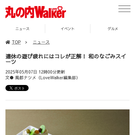
toggle
naviga
イベント
グルメ
スポット
TOP
>
ニュース
連休の遊び疲れにはコレが正解！ 和のなごみスイ
ーツ
2025年05月07日 12時00分更新
文● 風都ナツメ（LoveWalker編集部）