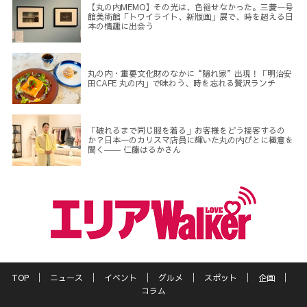
【丸の内MEMO】その光は、色褪せなかった。三菱一号
館美術館「トワイライト、新版画」展で、時を超える日
本の情趣に出会う
丸の内・重要文化財のなかに“隠れ家”出現！「明治安
田CAFE 丸の内」で味わう、時を忘れる贅沢ランチ
「破れるまで同じ服を着る」お客様をどう接客するの
か？日本一のカリスマ店員に輝いた丸の内びとに極意を
聞く―― 仁藤はるかさん
TOP
ニュース
イベント
グルメ
スポット
企画
コラム