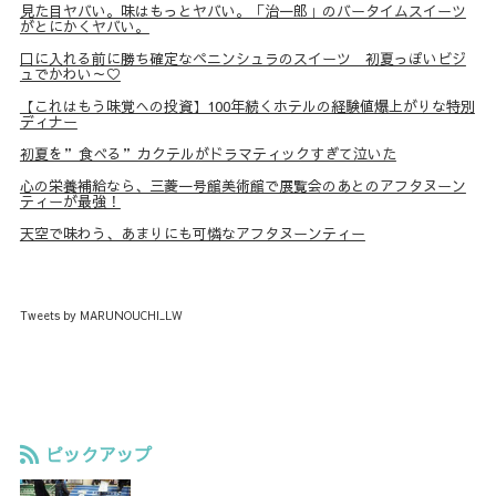
見た目ヤバい。味はもっとヤバい。「治一郎」のバータイムスイーツ
がとにかくヤバい。
口に入れる前に勝ち確定なペニンシュラのスイーツ 初夏っぽいビジ
ュでかわい～♡
【これはもう味覚への投資】100年続くホテルの経験値爆上がりな特別
ディナー
初夏を”食べる”カクテルがドラマティックすぎて泣いた
心の栄養補給なら、三菱一号館美術館で展覧会のあとのアフタヌーン
ティーが最強！
天空で味わう、あまりにも可憐なアフタヌーンティー
Tweets by MARUNOUCHI_LW
ピックアップ