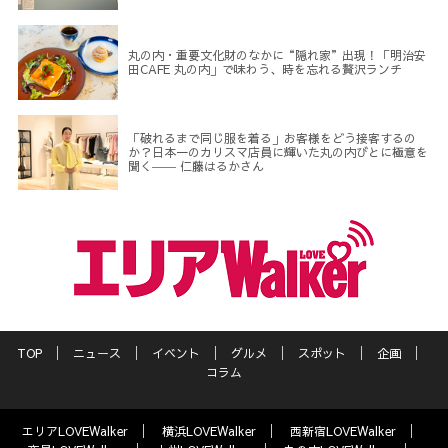
丸の内・重要文化財のなかに“隠れ家”出現！「明治安
田CAFE 丸の内」で味わう、時を忘れる贅沢ランチ
「破れるまで同じ服を着る」お客様をどう接客するの
か？日本一のカリスマ店員に輝いた丸の内びとに極意を
聞く―― 仁藤はるかさん
TOP
ニュース
イベント
グルメ
スポット
企画
コラム
エリアLOVEWalker
横浜LOVEWalker
西新宿LOVEWalker