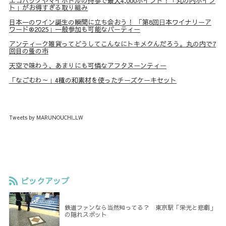
エコバッグやマイボトルの持参で最大4,000ポイント！「丸の内ポイン
ト」がお得すぎる取り組み
日本一のワイン誕生の瞬間に立ち会おう！ 「第8回⽇本ワイナリーア
ワード®︎2025」一般参加も可能なパーティー
アンティーク雑貨ってどうしてこんなにトキメクんだろう。丸の内で7
回目の蚤の市
天空で味わう、あまりにも可憐なアフタヌーンティー
「なごむわ～」4種の和素材を使ったチーズケーキセット
Tweets by MARUNOUCHI_LW
ピックアップ
鉄道ファンなら当然知ってる？ 東京駅「栄光と悲劇」
の隠れスポット