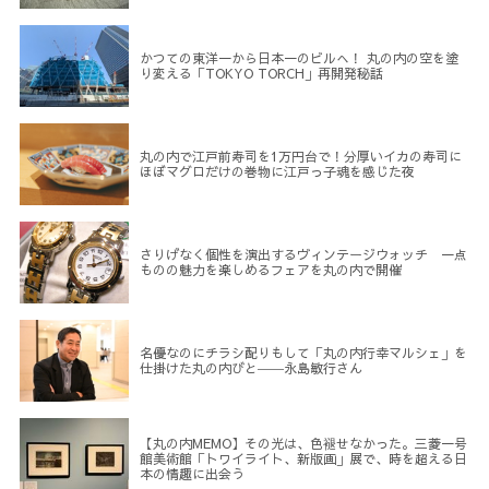
かつての東洋一から日本一のビルへ！ 丸の内の空を塗
り変える「TOKYO TORCH」再開発秘話
丸の内で江戸前寿司を1万円台で！分厚いイカの寿司に
ほぼマグロだけの巻物に江戸っ子魂を感じた夜
さりげなく個性を演出するヴィンテージウォッチ 一点
ものの魅力を楽しめるフェアを丸の内で開催
名優なのにチラシ配りもして「丸の内行幸マルシェ」を
仕掛けた丸の内びと――永島敏行さん
【丸の内MEMO】その光は、色褪せなかった。三菱一号
館美術館「トワイライト、新版画」展で、時を超える日
本の情趣に出会う