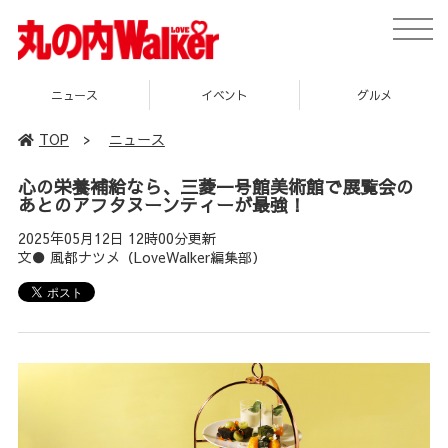
toggle
naviga
イベント
グルメ
スポット
TOP
>
ニュース
心の栄養補給なら、三菱一号館美術館で展覧会の
あとのアフタヌーンティーが最強！
2025年05月12日 12時00分更新
文● 風都ナツメ（LoveWalker編集部）