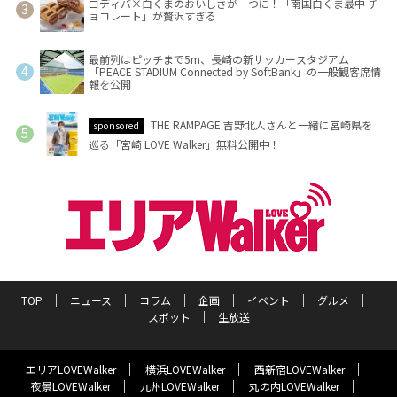
ゴディバ×白くまのおいしさが一つに！「南国白くま最中 チ
ョコレート」が贅沢すぎる
最前列はピッチまで5m、長崎の新サッカースタジアム
「PEACE STADIUM Connected by SoftBank」の一般観客席情
報を公開
THE RAMPAGE 吉野北人さんと一緒に宮崎県を
sponsored
巡る「宮崎 LOVE Walker」無料公開中！
TOP
ニュース
コラム
企画
イベント
グルメ
スポット
生放送
エリアLOVEWalker
横浜LOVEWalker
西新宿LOVEWalker
夜景LOVEWalker
九州LOVEWalker
丸の内LOVEWalker