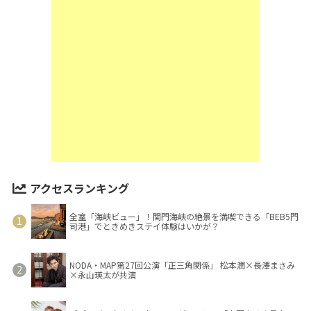
アクセスランキング
全室「海峡ビュー」！関門海峡の絶景を満喫できる「BEB5門
司港」でときめきステイ体験はいかが？
NODA・MAP第27回公演「正三角関係」 松本潤×長澤まさみ
×永山瑛太が共演