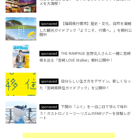
メを大満喫！
【福岡県行橋市】歴史・文化、自然を凝縮
sponsored
した観光ガイドブック「ようこそ、行橋へ。」を無料公
開中
THE RAMPAGE 吉野北人さんと一緒に宮崎
sponsored
県を巡る「宮崎 LOVE Walker」無料公開中！
自分らしい生き方をデザイン。新しくなっ
sponsored
た「宮崎県移住ガイドブック」を公開中！
下関の「ふぐ」を一泊二日で学んで味わ
sponsored
う！ガストロノミーツーリズムのFAMツアーを体験レポ
ート