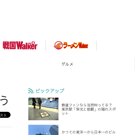
スポット
ピックアップ
う
鉄道ファンなら当然知ってる？
東京駅「栄光と悲劇」の隠れスポ
ット
かつての東洋一から日本一のビル