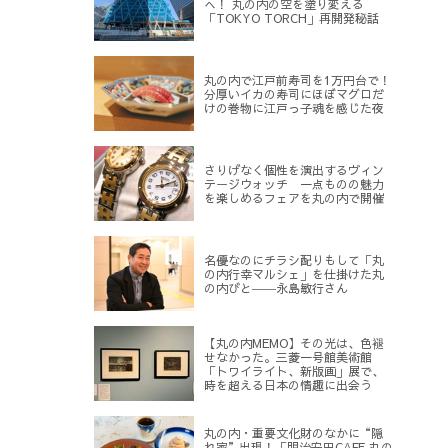
へ！ 丸の内の空を塗り変える
「TOKYO TORCH」再開発秘話
丸の内で江戸前寿司を1万円台で！
分厚いイカの寿司にほぼマグロだ
けの巻物に江戸っ子魂を感じた夜
さりげなく個性を演出するヴィン
テージウォッチ 一点ものの魅力
を楽しめるフェアを丸の内で開催
名優なのにチラシ配りもして「丸
の内行幸マルシェ」を仕掛けた丸
の内びと――永島敏行さん
【丸の内MEMO】その光は、色褪
せなかった。三菱一号館美術館
「トワイライト、新版画」展で、
時を超える日本の情趣に出会う
丸の内・重要文化財のなかに“隠
れ家”出現！「明治安田CAFE 丸の