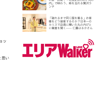
内」で味わう、時を忘れる贅沢ラ
ンチ
「破れるまで同じ服を着る」お客
様をどう接客するのか？日本一の
カリスマ店員に輝いた丸の内びと
に極意を聞く―― 仁藤はるかさん
ョッ
と思い