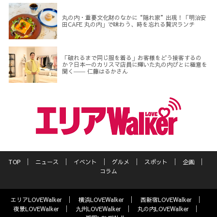
丸の内・重要文化財のなかに“隠れ家”出現！「明治安
田CAFE 丸の内」で味わう、時を忘れる贅沢ランチ
「破れるまで同じ服を着る」お客様をどう接客するの
か？日本一のカリスマ店員に輝いた丸の内びとに極意を
聞く―― 仁藤はるかさん
TOP
ニュース
イベント
グルメ
スポット
企画
コラム
エリアLOVEWalker
横浜LOVEWalker
西新宿LOVEWalker
夜景LOVEWalker
九州LOVEWalker
丸の内LOVEWalker