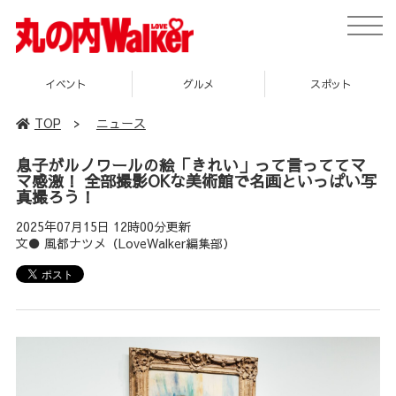
toggle
naviga
イベント
グルメ
スポット
TOP
>
ニュース
息子がルノワールの絵「きれい」って言っててマ
マ感激！ 全部撮影OKな美術館で名画といっぱい写
真撮ろう！
2025年07月15日 12時00分更新
文● 風都ナツメ（LoveWalker編集部）