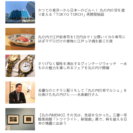
かつての東洋一から日本一のビルへ！ 丸の内の空を塗
り変える「TOKYO TORCH」再開発秘話
丸の内で江戸前寿司を1万円台で！分厚いイカの寿司に
ほぼマグロだけの巻物に江戸っ子魂を感じた夜
さりげなく個性を演出するヴィンテージウォッチ 一点
ものの魅力を楽しめるフェアを丸の内で開催
名優なのにチラシ配りもして「丸の内行幸マルシェ」を
仕掛けた丸の内びと――永島敏行さん
【丸の内MEMO】その光は、色褪せなかった。三菱一号
館美術館「トワイライト、新版画」展で、時を超える日
本の情趣に出会う