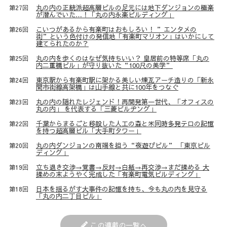
丸の内の正統派超高層ビルの足元には地下ダンジョンの極楽
第27回
が潜んでいた…！「丸の内永楽ビルディング」
こいつがあるから有楽町はおもしろい！ ”エンタメの
第26回
街”という色付けの発信地「有楽町マリオン」はいかにして
建てられたのか？
丸の内を歩くのはなぜ気持ちいい？ 皇居前の特等席「丸の
第25回
内二重橋ビル」が守り抜いた“100尺の美学”
東京駅から有楽町駅に架かる美しい煉瓦アーチ造りの「新永
第24回
間市街線高架橋」は山手線と共に100年をつなぐ
丸の内の隠れたレジェンド！再開発第一世代、「オフィスの
第23回
丸の内」 を代表する「三菱ビルヂング」
千葉からまるごと移設した人工の森と米同時多発テロの記憶
第22回
を持つ超高層ビル「大手町タワー」
丸の内ダンジョンの南端を担う“夜遊びビル” 「東京ビル
第20回
ディング」
立ち退き交渉→覚書→反対→白紙→再交渉→まだ揉める 大
第19回
揉めの末ようやく完成した「有楽町電気ビルディング」
日本を揺るがす大事件の記憶を持ち、今も丸の内を見守る
第18回
「丸の内二丁目ビル」
この連載の一覧へ