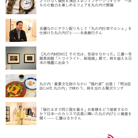
さりげなく個性を演出するヴィンテージウォッチ 一点
ものの魅力を楽しめるフェアを丸の内で開催
名優なのにチラシ配りもして「丸の内行幸マルシェ」を
仕掛けた丸の内びと――永島敏行さん
【丸の内MEMO】その光は、色褪せなかった。三菱一号
館美術館「トワイライト、新版画」展で、時を超える日
本の情趣に出会う
丸の内・重要文化財のなかに“隠れ家”出現！「明治安
田CAFE 丸の内」で味わう、時を忘れる贅沢ランチ
「破れるまで同じ服を着る」お客様をどう接客するの
か？日本一のカリスマ店員に輝いた丸の内びとに極意を
聞く―― 仁藤はるかさん