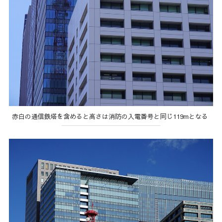
赤白の通信鉄塔を含めると高さは消防の入電番号と同じ119mとなる