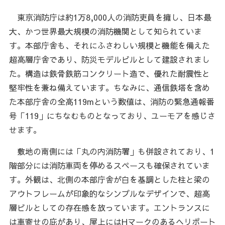
東京消防庁は約1万8,000人の消防吏員を擁し、日本最
大、かつ世界最大規模の消防機関として知られていま
す。本部庁舎も、それにふさわしい規模と機能を備えた
超高層庁舎であり、防災モデルビルとして建設されまし
た。構造は鉄骨鉄筋コンクリート造で、優れた耐震性と
堅牢性を兼ね備えています。ちなみに、通信鉄塔を含め
た本部庁舎の全高119mという数値は、消防の緊急通報番
号「119」にちなむものとなっており、ユーモアを感じさ
せます。
敷地の南側には「丸の内消防署」も併設されており、1
階部分には消防車両を停めるスペースも確保されていま
す。外観は、北側の本部庁舎が白を基調とした柱と梁の
アウトフレームが印象的なシンプルなデザインで、超高
層ビルとしての存在感を放っています。エントランスに
は車寄せの庇があり、屋上にはHマークのあるヘリポート