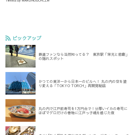
Tweets by MARUNOUCHI_LW
ピックアップ
鉄道ファンなら当然知ってる？ 東京駅「栄光と悲劇」
の隠れスポット
かつての東洋一から日本一のビルへ！ 丸の内の空を塗
り変える「TOKYO TORCH」再開発秘話
丸の内で江戸前寿司を1万円台で！分厚いイカの寿司に
ほぼマグロだけの巻物に江戸っ子魂を感じた夜