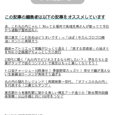
この記事の編集者は以下の記事をオススメしています
あ、これ丸の内じゃん！ 知ってる場所で高畑充希さんが歌ってて今日
から通勤が聖地巡礼に
堀江貴文「これ死ぬほどうまいです」→「ほぼ！牛たんゴロゴロ辣
油」ホントに美味そう
画家＝アトリエって常識がひっくり返る！ 「旅する芸術家」の始まり
を知る小企画展がちょっとした小旅行
Z世代に聞く「丸の内でビジネスするなら何したい？」 学生たちと企
業がタッグで挑むコンテストで東京はもっと楽しくなりそう！
トロ旨チャーシュー10枚乗せ！ 季節野菜たっぷり！ 幸せで麺が見えな
い生姜醤油ラーメンが美味そう過ぎる
丸の内の隠れたレジェンド！再開発第一世代、「オフィスの丸の内」
を代表する「三菱ビルヂング」
東京駅から有楽町駅に架かる美しい煉瓦アーチ造りの「新永間市街線
高架橋」は山手線と共に100年をつなぐ