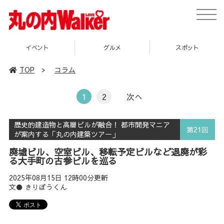
toggle
naviga
グルメ
スポット
企画
TOP
>
コラム
1
2
次へ
歴史的建造物と高層ビルが融合！ 都市開発マニア
第21回
が案内する「丸の内建築ツアー」
廃墟ビル、空室ビル、移転予定ビルなど退廃が彩
る大手町の古参ビルを巡る
2025年08月15日 12時00分更新
文● きりぼうくん