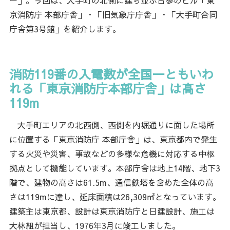
ー」。今回は、大手町の北側に建ち並ぶ古参のビル「東
京消防庁 本部庁舎」・「旧気象庁庁舎」・「大手町合同
庁舎第3号館」を紹介します。
消防119番の入電数が全国一ともいわ
れる「東京消防庁本部庁舎」は高さ
119m
大手町エリアの北西側、西側を内堀通りに面した場所
に位置する「東京消防庁 本部庁舎」は、東京都内で発生
する火災や災害、事故などの多様な危機に対応する中枢
拠点として機能しています。本部庁舎は地上14階、地下3
階で、建物の高さは61.5m、通信鉄塔を含めた全体の高
さは119mに達し、延床面積は26,309㎡となっています。
建築主は東京都、設計は東京消防庁と日建設計、施工は
大林組が担当し、1976年3月に竣工しました。