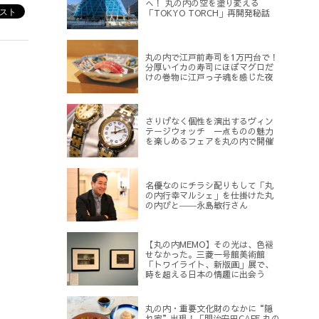
へ！ 丸の内の空を塗り変える
「TOKYO TORCH」再開発秘話
丸の内で江戸前寿司を1万円台で！
分厚いイカの寿司にほぼマグロだ
けの巻物に江戸っ子魂を感じた夜
さりげなく個性を演出するヴィン
テージウォッチ 一点ものの魅力
を楽しめるフェアを丸の内で開催
名優なのにチラシ配りもして「丸
の内行幸マルシェ」を仕掛けた丸
の内びと――永島敏行さん
【丸の内MEMO】その光は、色褪
せなかった。三菱一号館美術館
「トワイライト、新版画」展で、
時を超える日本の情趣に出会う
丸の内・重要文化財のなかに“隠
れ家”出現！「明治安田CAFE 丸の