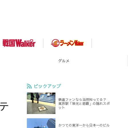
スポット
ピックアップ
鉄道ファンなら当然知ってる？
テ
東京駅「栄光と悲劇」の隠れスポ
ット
かつての東洋一から日本一のビル