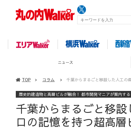
イベント
TOP
>
コラム
>
千葉からまるごと移設した人工の
歴史的建造物と高層ビルが融合！ 都市開発マニアが案内す
千葉からまるごと移設
ロの記憶を持つ超高層