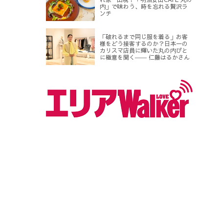
内」で味わう、時を忘れる贅沢ラ
ンチ
「破れるまで同じ服を着る」お客
様をどう接客するのか？日本一の
カリスマ店員に輝いた丸の内びと
に極意を聞く―― 仁藤はるかさん