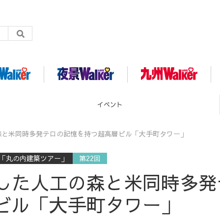
グルメ
森と米同時多発テロの記憶を持つ超高層ビル「大手町タワー」
る「丸の内建築ツアー」
第22回
した人工の森と米同時多発
ビル「大手町タワー」