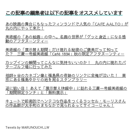
この記事の編集者は以下の記事をオススメしています
あの映画の舞台にもなったフィンランドで人気の「CAFE AALTO」が
丸の内にやって来た！
美術館の「あの絵画」の中へ。名画の世界が「グッと身近」になる感
動のアフタヌーンティー
美術館の「展示替え期間」だけ現れる秘密のご褒美だって知って
た？ 三菱一号館美術館「Café 1894」秋の限定アフタヌーンティー
カップインの瞬間ってこんなに気持ちいいのか！ 丸の内に現れたパ
ターゴルフ場に行ってみた
祖師ヶ谷のカネゴン像と福島県の奇跡のリンクに全俺が泣いた！ 東
京にある福島ゆかりの地を周るスタンプラリー
逆に狙い目！ あえて「展示替え休館中」に訪れる三菱一号館美術館の
「期間限定ランチ」と「無料展示」
キュートで前衛的でヘンテコな作品をつくるラッセル・モーリスさん
の作品群が大手町のまちなかで見られるってサイコーじゃん！
Tweets by MARUNOUCHI_LW