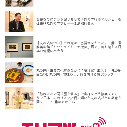
名優なのにチラシ配りもして「丸の内行幸マルシェ」を
仕掛けた丸の内びと――永島敏行さん
【丸の内MEMO】その光は、色褪せなかった。三菱一号
館美術館「トワイライト、新版画」展で、時を超える日
本の情趣に出会う
丸の内・重要文化財のなかに“隠れ家”出現！「明治安
田CAFE 丸の内」で味わう、時を忘れる贅沢ランチ
「破れるまで同じ服を着る」お客様をどう接客するの
か？日本一のカリスマ店員に輝いた丸の内びとに極意を
聞く―― 仁藤はるかさん