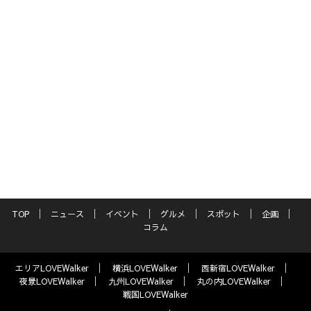
TOP
ニュース
イベント
グルメ
スポット
企画
コラム
エリアLOVEWalker
横浜LOVEWalker
西新宿LOVEWalker
夜景LOVEWalker
九州LOVEWalker
丸の内LOVEWalker
戦国LOVEWalker