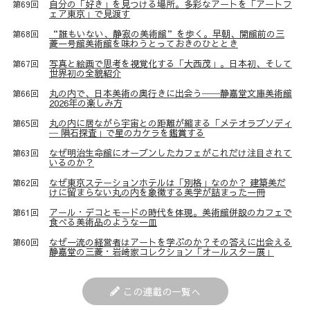
自分の「好き」を見つける場所。多彩なアートを「アートフ
第69回
ェア東京」で見渡す
“誰もいない、静寂の美術館”を歩く。早朝、開館前の三
第68回
菱一号館美術館を味わうとっておきのひととき
写真と絵画で思考を視覚化する「大西茂」。日本初、そして
第67回
世界初の全貌紹介
丸の内で、日本美術の奥行きに出会う──静嘉堂文庫美術館
第66回
2026年の楽しみ方
丸の内に居ながら宇宙との距離が縮まる「メテオラプソディ
第65回
─ 隕石探査」で星のカケラを鑑賞する
なぜ明治生命館にオープンしたカフェがこれだけ注目されて
第63回
いるのか？
なぜ東京ステーションホテルは「別格」なのか？ 建築美だ
第62回
けに留まらない丸の内を象徴する美学が詰まった一冊
アール・デコとモードの時代を体現。美術館併設のカフェで
第61回
食べる美術品のような一皿
なぜ一流の経営者はアートを学ぶのか？その答えに出会える
第60回
静嘉堂の三菱・岩﨑家コレクション「オールスター展」
この連載の一覧へ