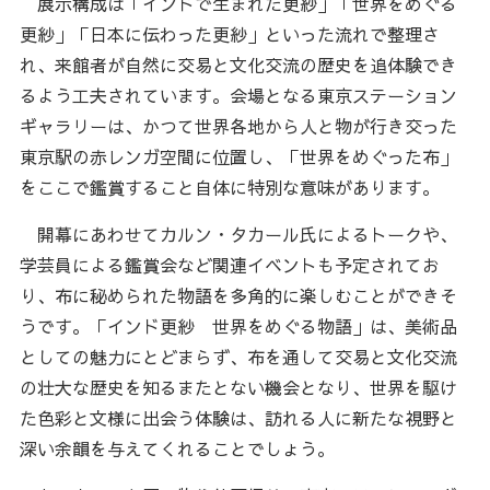
展示構成は「インドで生まれた更紗」「世界をめぐる
更紗」「日本に伝わった更紗」といった流れで整理さ
れ、来館者が自然に交易と文化交流の歴史を追体験でき
るよう工夫されています。会場となる東京ステーション
ギャラリーは、かつて世界各地から人と物が行き交った
東京駅の赤レンガ空間に位置し、「世界をめぐった布」
をここで鑑賞すること自体に特別な意味があります。
開幕にあわせてカルン・タカール氏によるトークや、
学芸員による鑑賞会など関連イベントも予定されてお
り、布に秘められた物語を多角的に楽しむことができそ
うです。「インド更紗 世界をめぐる物語」は、美術品
としての魅力にとどまらず、布を通して交易と文化交流
の壮大な歴史を知るまたとない機会となり、世界を駆け
た色彩と文様に出会う体験は、訪れる人に新たな視野と
深い余韻を与えてくれることでしょう。