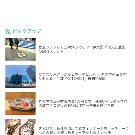
ピックアップ
鉄道ファンなら当然知ってる？ 東京駅「栄光と悲劇」
の隠れスポット
かつての東洋一から日本一のビルへ！ 丸の内の空を塗
り変える「TOKYO TORCH」再開発秘話
丸の内で江戸前寿司を1万円台で！分厚いイカの寿司に
ほぼマグロだけの巻物に江戸っ子魂を感じた夜
さりげなく個性を演出するヴィンテージウォッチ 一点
ものの魅力を楽しめるフェアを丸の内で開催