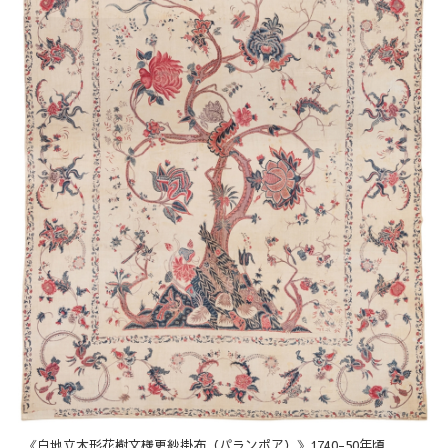
《白地立木形花樹文様更紗掛布（パランポア）》1740-50年頃