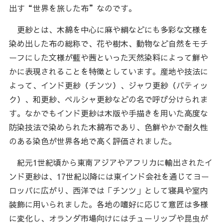
出す“世界を旅した布”なのです。
更紗とは、木綿を中心に麻や絹などにも多彩な文様を
染め出した布の総称で、花や樹木、動物など自然をモチ
ーフにした文様が藍や茜といった天然染料によって鮮や
かに表現されることを特徴としています。産地や技法に
よって、インド更紗（チンツ）、ジャワ更紗（バティッ
ク）、和更紗、ペルシャ更紗などの名で呼び分けられま
す。なかでもインド更紗は木版や手描きを用いた高度な
防染技法で染められた木綿布であり、色鮮やかで耐久性
のある染色が世界各地で高く評価されました。
紀元1世紀頃から東南アジアやアフリカに輸出されたイ
ンド更紗は、17世紀以降には東インド会社を通じてヨー
ロッパに広がり、西洋では「チンツ」として寝具や室内
装飾に用いられました。各地の嗜好に応じて意匠は多様
に変化し、オランダ市場向けにはチューリップや昆虫が