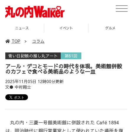
toggle
naviga
イベント
グルメ
スポット
TOP
>
コラム
青い日記帳の推し丸アート
第61回
アール・デコとモードの時代を体現。美術館併設
のカフェで食べる美術品のような一皿
2025年11月05日 12時00分更新
文● 中村剛士
丸の内・三菱一号館美術館に併設された Café 1894
は、明治時代に銀行営業室として使われていた場所を復