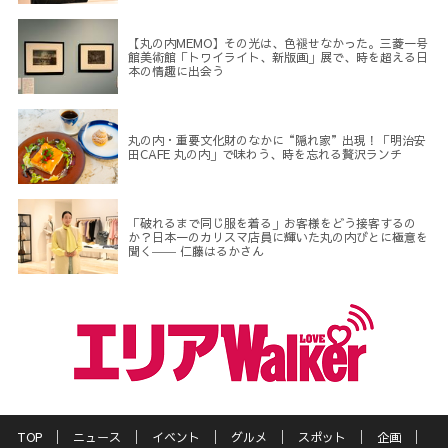
【丸の内MEMO】その光は、色褪せなかった。三菱一号
館美術館「トワイライト、新版画」展で、時を超える日
本の情趣に出会う
丸の内・重要文化財のなかに“隠れ家”出現！「明治安
田CAFE 丸の内」で味わう、時を忘れる贅沢ランチ
「破れるまで同じ服を着る」お客様をどう接客するの
か？日本一のカリスマ店員に輝いた丸の内びとに極意を
聞く―― 仁藤はるかさん
TOP
ニュース
イベント
グルメ
スポット
企画