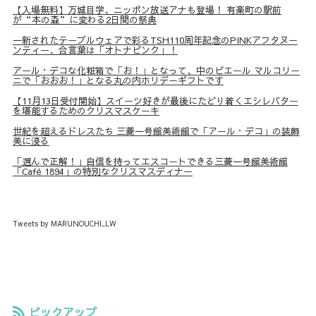
【入場無料】万城目学、ニッポン放送アナも登場！ 有楽町の駅前
が“本の森”に変わる2日間の祭典
一新されたテーブルウェアで彩るTSH110周年記念のPINKアフタヌー
ンティー、合言葉は「オトナピンク」！
アール・デコな化粧箱で「お！」となって、中のピエール マルコリー
ニで「おおお！」となる丸の内ホリデーギフトです
【11月13日受付開始】スイーツ好きが最後にたどり着くエシレバター
を堪能するためのクリスマスケーキ
世紀を超えるドレスたち 三菱一号館美術館で「アール・デコ」の装飾
美に浸る
「選んで正解！」自信を持ってエスコートできる三菱一号館美術館
「Café 1894」の特別なクリスマスディナー
Tweets by MARUNOUCHI_LW
ピックアップ