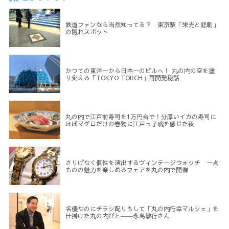
鉄道ファンなら当然知ってる？ 東京駅「栄光と悲劇」
の隠れスポット
かつての東洋一から日本一のビルへ！ 丸の内の空を塗
り変える「TOKYO TORCH」再開発秘話
丸の内で江戸前寿司を1万円台で！分厚いイカの寿司に
ほぼマグロだけの巻物に江戸っ子魂を感じた夜
さりげなく個性を演出するヴィンテージウォッチ 一点
ものの魅力を楽しめるフェアを丸の内で開催
名優なのにチラシ配りもして「丸の内行幸マルシェ」を
仕掛けた丸の内びと――永島敏行さん