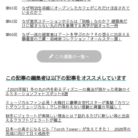
なぜ明治生命館にオープンしたカフェがこれだけ注目されて
第63回
いるのか？
なぜ東京ステーションホテルは「別格」なのか？ 建築美だ
第62回
けに留まらない丸の内を象徴する美学が詰まった一冊
なぜ一流の経営者はアートを学ぶのか？その答えに出会える
第60回
静嘉堂の三菱・岩﨑家コレクション「オールスター展」
この連載の一覧へ
この記事の編集者は以下の記事をオススメしています
【2025年版】冬の丸の内を彩るディズニーの魔法が掛かった奇跡のイ
ルミネーションフォトスポット6選
ミュージカルファン必見！大晦日に豪華次世代スターが集結「カウン
トダウンミュージカル」でしか味わえない感動と興奮の年越し！
秋冬にジェラートが美味しい理由とは？訪れるたびに新しい味と出会
えるクラフトジェラートが極上
日本一の高さになるビル「Torch Tower」が生えてきた！ 2028年の
完成に向けて日々成長中