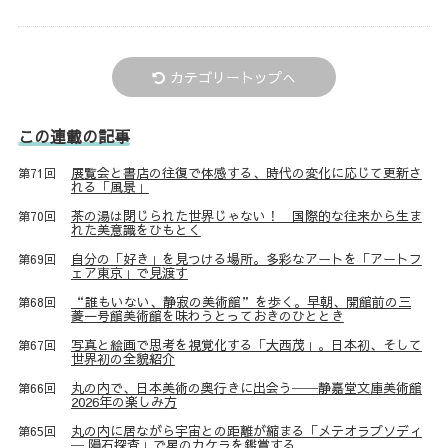
カテゴリートップへ
この連載の記事
展覧会と書店の往復で体感する、時代の変化に応じて更新さ
第71回
れる「風景」
茶の湯は閉じられた世界じゃない！ 国際的な往来から生ま
第70回
れた美意識をひもとく
自分の「好き」を見つける場所。多彩なアートを「アートフ
第69回
ェア東京」で見渡す
“誰もいない、静寂の美術館”を歩く。早朝、開館前の三
第68回
菱一号館美術館を味わうとっておきのひととき
写真と絵画で思考を視覚化する「大西茂」。日本初、そして
第67回
世界初の全貌紹介
丸の内で、日本美術の奥行きに出会う──静嘉堂文庫美術館
第66回
2026年の楽しみ方
丸の内に居ながら宇宙との距離が縮まる「メテオラプソディ
第65回
─ 隕石探査」で星のカケラを鑑賞する