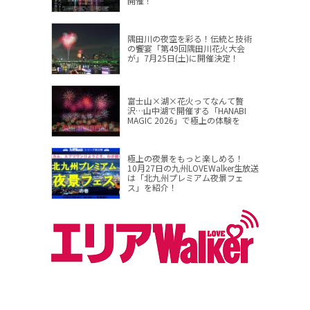
開催！
隅田川の夜空を彩る！伝統と技術
の饗宴「第49回隅田川花火大会
が」7月25日(土)に開催決定！
富士山×湖×花火ってなんて贅
沢…山中湖で開催する「HANABI
MAGIC 2026」で極上の体験を
極上の夜景をもっと楽しめる！
10月27日の九州LOVEWalker生放送
は「北九州プレミアム夜景フェ
ス」を紹介！