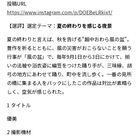
投稿URL
https://www.instagram.com/p/DOEBeLRkixt/
【選評】選定テーマ：
夏の終わりを感じる夜景
夏の終わりと言えば、秋を告げる”越中おわら風の盆”。
豊作を祈るとともに、風の災害がおこらないことを願う
行事が「風の盆」で、毎年9月1日から3日にかけて、揃
いの法被や浴衣姿に編笠をつけた踊り手が、三味線、胡
弓の地方にあわせて踊り、町中を流し歩く。一番の見所
の橋に集まる人をバックにしたこの作品は対比が素晴ら
しく、空気が感じられた。
1 タイトル
優美
2 撮影機材