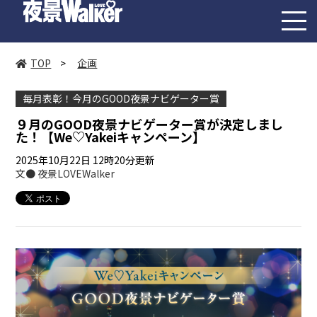
toggl
navig
TOP
>
企画
毎月表彰！今月のGOOD夜景ナビゲーター賞
９月のGOOD夜景ナビゲーター賞が決定しまし
た！【We♡Yakeiキャンペーン】
2025年10月22日 12時20分更新
文● 夜景LOVEWalker