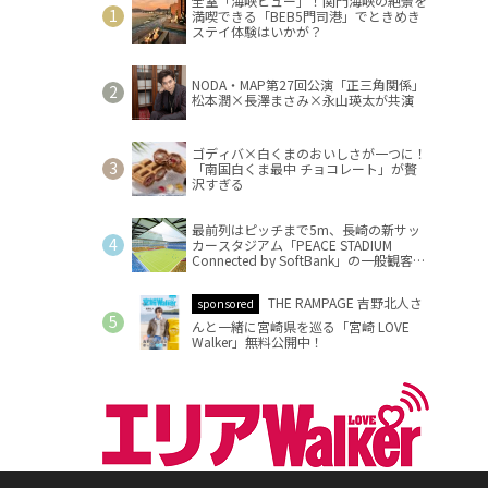
全室「海峡ビュー」！関門海峡の絶景を
満喫できる「BEB5門司港」でときめき
ステイ体験はいかが？
NODA・MAP第27回公演「正三角関係」
松本潤×長澤まさみ×永山瑛太が共演
ゴディバ×白くまのおいしさが一つに！
「南国白くま最中 チョコレート」が贅
沢すぎる
最前列はピッチまで5m、長崎の新サッ
カースタジアム「PEACE STADIUM
Connected by SoftBank」の一般観客席
情報を公開
THE RAMPAGE 吉野北人さ
sponsored
んと一緒に宮崎県を巡る「宮崎 LOVE
Walker」無料公開中！