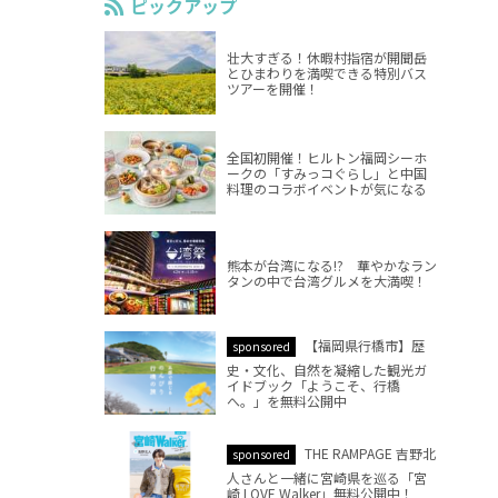
ピックアップ
壮大すぎる！休暇村指宿が開聞岳
とひまわりを満喫できる特別バス
ツアーを開催！
全国初開催！ヒルトン福岡シーホ
ークの「すみっコぐらし」と中国
料理のコラボイベントが気になる
熊本が台湾になる!? 華やかなラン
タンの中で台湾グルメを大満喫！
【福岡県行橋市】歴
sponsored
史・文化、自然を凝縮した観光ガ
イドブック「ようこそ、行橋
へ。」を無料公開中
THE RAMPAGE 吉野北
sponsored
人さんと一緒に宮崎県を巡る「宮
崎 LOVE Walker」無料公開中！