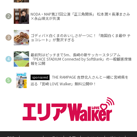
NODA・MAP第27回公演「正三角関係」 松本潤×長澤まさみ
×永山瑛太が共演
ゴディバ×白くまのおいしさが一つに！「南国白くま最中 チ
ョコレート」が贅沢すぎる
最前列はピッチまで5m、長崎の新サッカースタジアム
「PEACE STADIUM Connected by SoftBank」の一般観客席情
報を公開
THE RAMPAGE 吉野北人さんと一緒に宮崎県を
sponsored
巡る「宮崎 LOVE Walker」無料公開中！