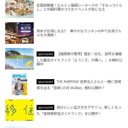
全国初開催！ヒルトン福岡シーホークの「すみっコぐら
し」と中国料理のコラボイベントが気になる
熊本が台湾になる!? 華やかなランタンの中で台湾グル
メを大満喫！
【福岡県行橋市】歴史・文化、自然を凝縮
sponsored
した観光ガイドブック「ようこそ、行橋へ。」を無料公
開中
THE RAMPAGE 吉野北人さんと一緒に宮崎
sponsored
県を巡る「宮崎 LOVE Walker」無料公開中！
自分らしい生き方をデザイン。新しくなっ
sponsored
た「宮崎県移住ガイドブック」を公開中！