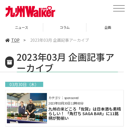
toggle
naviga
ニュース
コラム
企画
TOP
>
2023年03月 企画記事アーカイブ
2023年03月 企画記事ア
ーカイブ
03月30日（木）
カテゴリ： sponsored
2023年03月30日 11時00分
九州の米どころ「佐賀」は日本酒も素晴
らしい！ 「角打ち SAGA BAR」に11銘
柄が勢揃い