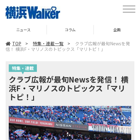
toggle
naviga
ニュース
コラム
企画
TOP
>
特集・連載一覧
>
クラブ広報が最旬Newsを発
信！ 横浜F・マリノスのトピックス「マリトピ！」
特集・連載
クラブ広報が最旬Newsを発信！ 横
浜F・マリノスのトピックス「マリ
トピ！」