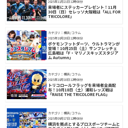
2025年11月21日 12時00分
来場者にステッカープレゼント！11月
30日（日）セレッソ大阪戦は「ALL FOR
TRICOLORE」
カテゴリ： 横浜 / コラム
2025年10月20日 12時00分
ポケモンフットダーツ、ウルトラマンが
登場！10月25日（土）サンフレッチェ
広島戦は「F・マリノスキッズスタジア
ム Autumn」
カテゴリ： 横浜 / コラム
2025年10月10日 12時00分
トリコロールフラッグを来場者全員配
布！10月18日（土）浦和レッズ戦は
「RAISE THE TRICOLORE FLAG」
カテゴリ： 横浜 / コラム
2025年09月17日 12時00分
横浜を拠点とするプロスポーツチームと