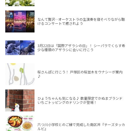
なんて贅沢…オーケストラの生演奏を寝そべりながら聴
けるコンサートで癒されよう
3月22日は「国際アザラシの日」！ シーパラでくらす希
少な種類のアザラシに会いに行こう
桜さんぽに行こう！ 戸塚区の桜並木をウナシーが案内
♪
ひょうちゃんも気になる♪ 数量限定でかぬまブランド
いちごトッピングのドリンクが登場！
六つ川小学校とのご縁で完成した南区丼『チーズタッカ
ルビ』