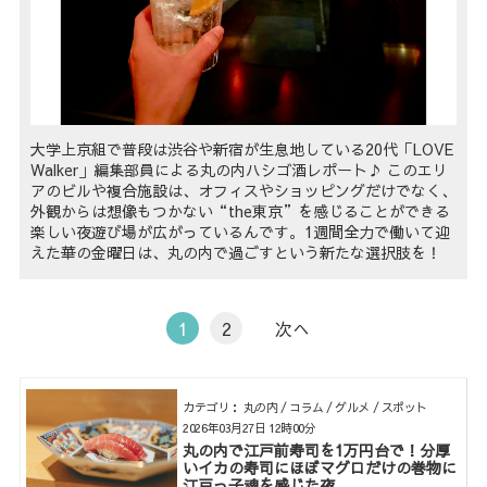
大学上京組で普段は渋谷や新宿が生息地している20代「LOVE
Walker」編集部員による丸の内ハシゴ酒レポート♪ このエリ
アのビルや複合施設は、オフィスやショッピングだけでなく、
外観からは想像もつかない“the東京”を感じることができる
楽しい夜遊び場が広がっているんです。1週間全力で働いて迎
えた華の金曜日は、丸の内で過ごすという新たな選択肢を！
1
2
次へ
カテゴリ： 丸の内 / コラム / グルメ / スポット
2026年03月27日 12時00分
丸の内で江戸前寿司を1万円台で！分厚
いイカの寿司にほぼマグロだけの巻物に
江戸っ子魂を感じた夜