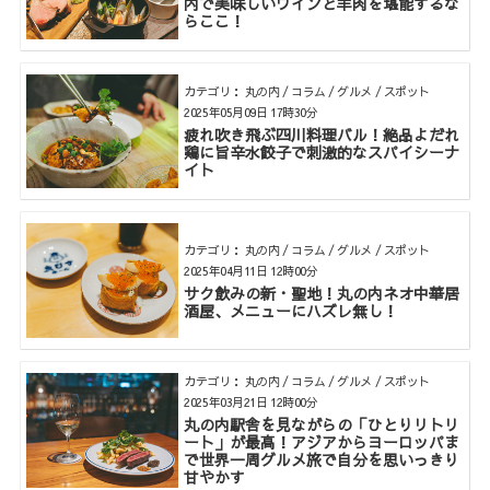
内で美味しいワインと羊肉を堪能するな
らここ！
カテゴリ： 丸の内 / コラム / グルメ / スポット
2025年05月09日 17時30分
疲れ吹き飛ぶ四川料理バル！絶品よだれ
鶏に旨辛水餃子で刺激的なスパイシーナ
イト
カテゴリ： 丸の内 / コラム / グルメ / スポット
2025年04月11日 12時00分
サク飲みの新・聖地！丸の内ネオ中華居
酒屋、メニューにハズレ無し！
カテゴリ： 丸の内 / コラム / グルメ / スポット
2025年03月21日 12時00分
丸の内駅舎を見ながらの「ひとりリトリ
ート」が最高！アジアからヨーロッパま
で世界一周グルメ旅で自分を思いっきり
甘やかす