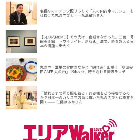
名優なのにチラシ配りもして「丸の内行幸マルシェ」を
仕掛けた丸の内びと――永島敏行さん
【丸の内MEMO】その光は、色褪せなかった。三菱一号
館美術館「トワイライト、新版画」展で、時を超える日
本の情趣に出会う
丸の内・重要文化財のなかに“隠れ家”出現！「明治安
田CAFE 丸の内」で味わう、時を忘れる贅沢ランチ
「破れるまで同じ服を着る」お客様をどう接客するの
か？日本一のカリスマ店員に輝いた丸の内びとに極意を
聞く―― 仁藤はるかさん