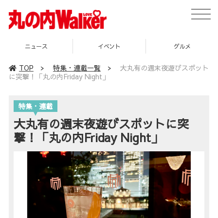
toggle
naviga
ニュース
イベント
グルメ
TOP
>
特集・連載一覧
>
大丸有の週末夜遊びスポット
に突撃！「丸の内Friday Night」
特集・連載
大丸有の週末夜遊びスポットに突
撃！「丸の内Friday Night」