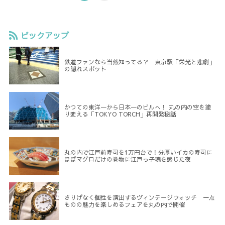
ピックアップ
鉄道ファンなら当然知ってる？ 東京駅「栄光と悲劇」
の隠れスポット
かつての東洋一から日本一のビルへ！ 丸の内の空を塗
り変える「TOKYO TORCH」再開発秘話
丸の内で江戸前寿司を1万円台で！分厚いイカの寿司に
ほぼマグロだけの巻物に江戸っ子魂を感じた夜
さりげなく個性を演出するヴィンテージウォッチ 一点
ものの魅力を楽しめるフェアを丸の内で開催