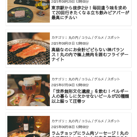
2025年08月29日 12時00分
東京駅から徒歩2分！毎回違う味を求め
て20回行きたくなる立ち飲みビアバーが
最高にチルい
カテゴリ： 丸の内 / コラム / グルメ / スポット
2025年08月01日 12時00分
高級なのにお会計ビビらない神バラン
ス！丸の内で極上焼肉を囲むフライデー
ナイト
カテゴリ： 丸の内 / コラム / グルメ / スポット
2025年07月04日 12時00分
「世界無形文化遺産」を飲む！ベルギー
人の暮らしに欠かせないビールが20種類
以上揃って圧巻ッ
カテゴリ： 丸の内 / コラム / グルメ / スポット
2025年06月06日 12時00分
ラムチョップにラム肉ソーセージ！丸の