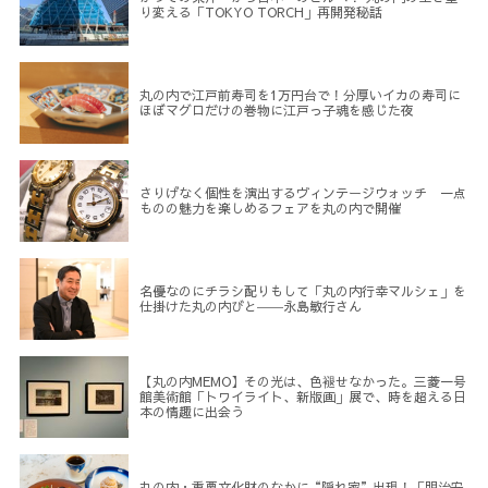
り変える「TOKYO TORCH」再開発秘話
丸の内で江戸前寿司を1万円台で！分厚いイカの寿司に
ほぼマグロだけの巻物に江戸っ子魂を感じた夜
さりげなく個性を演出するヴィンテージウォッチ 一点
ものの魅力を楽しめるフェアを丸の内で開催
名優なのにチラシ配りもして「丸の内行幸マルシェ」を
仕掛けた丸の内びと――永島敏行さん
【丸の内MEMO】その光は、色褪せなかった。三菱一号
館美術館「トワイライト、新版画」展で、時を超える日
本の情趣に出会う
丸の内・重要文化財のなかに“隠れ家”出現！「明治安