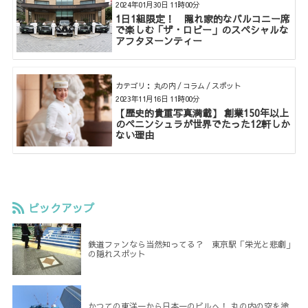
2024年01月30日 11時00分
1日1組限定！ 隠れ家的なバルコニー席
で楽しむ「ザ・ロビー」のスペシャルな
アフタヌーンティー
カテゴリ： 丸の内 / コラム / スポット
2023年11月16日 11時00分
【歴史的貴重写真満載】 創業150年以上
のペニンシュラが世界でたった12軒しか
ない理由
ピックアップ
鉄道ファンなら当然知ってる？ 東京駅「栄光と悲劇」
の隠れスポット
かつての東洋一から日本一のビルへ！ 丸の内の空を塗