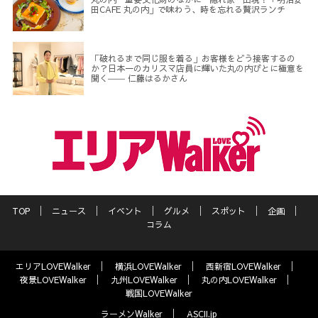
田CAFE 丸の内」で味わう、時を忘れる贅沢ランチ
「破れるまで同じ服を着る」お客様をどう接客するの
か？日本一のカリスマ店員に輝いた丸の内びとに極意を
聞く―― 仁藤はるかさん
TOP
ニュース
イベント
グルメ
スポット
企画
コラム
エリアLOVEWalker
横浜LOVEWalker
西新宿LOVEWalker
夜景LOVEWalker
九州LOVEWalker
丸の内LOVEWalker
戦国LOVEWalker
ラーメンWalker
ASCII.jp