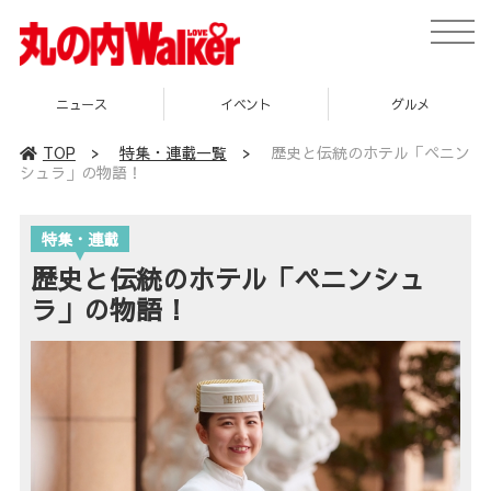
toggle
naviga
ニュース
イベント
グルメ
TOP
>
特集・連載一覧
>
歴史と伝統のホテル「ペニン
シュラ」の物語！
特集・連載
歴史と伝統のホテル「ペニンシュ
ラ」の物語！