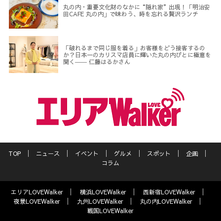
丸の内・重要文化財のなかに“隠れ家”出現！「明治安
田CAFE 丸の内」で味わう、時を忘れる贅沢ランチ
「破れるまで同じ服を着る」お客様をどう接客するの
か？日本一のカリスマ店員に輝いた丸の内びとに極意を
聞く―― 仁藤はるかさん
TOP
ニュース
イベント
グルメ
スポット
企画
コラム
エリアLOVEWalker
横浜LOVEWalker
西新宿LOVEWalker
夜景LOVEWalker
九州LOVEWalker
丸の内LOVEWalker
戦国LOVEWalker