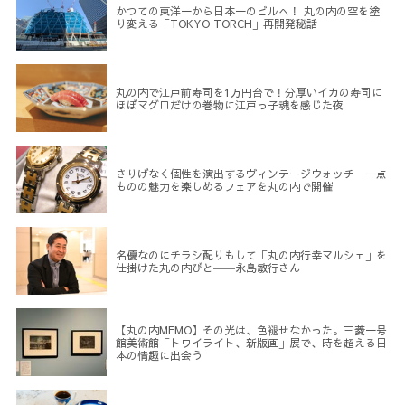
かつての東洋一から日本一のビルへ！ 丸の内の空を塗
り変える「TOKYO TORCH」再開発秘話
丸の内で江戸前寿司を1万円台で！分厚いイカの寿司に
ほぼマグロだけの巻物に江戸っ子魂を感じた夜
さりげなく個性を演出するヴィンテージウォッチ 一点
ものの魅力を楽しめるフェアを丸の内で開催
名優なのにチラシ配りもして「丸の内行幸マルシェ」を
仕掛けた丸の内びと――永島敏行さん
【丸の内MEMO】その光は、色褪せなかった。三菱一号
館美術館「トワイライト、新版画」展で、時を超える日
本の情趣に出会う