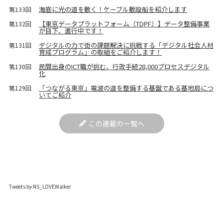
海底に光の道を敷く！ケーブル敷設船を紹介します
第133回
【東京データプラットフォーム（TDPF）】データ整備事業
第132回
が目下、進行中です！
デジタルの力で街の課題解決に挑戦する「デジタル社会人材
第131回
育成プログラム」の取組をご紹介します！
民間出身のICT職が挑む、行政手続28,000プロセスデジタル
第130回
化
「つながる東京」電波の道を整備する基盤である基地局につ
第129回
いてご紹介
この連載の一覧へ
Tweets by NS_LOVEWalker