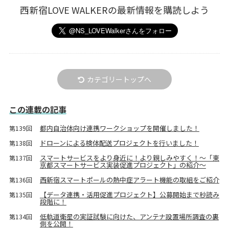
西新宿LOVE WALKERの最新情報を購読しよう
カテゴリートップへ
この連載の記事
都内自治体向け連携ワークショップを開催しました！
第139回
ドローンによる検体配送プロジェクトを行いました！
第138回
スマートサービスをより身近に！より親しみやすく！～「東
第137回
京都スマートサービス実装促進プロジェクト」の紹介～
西新宿スマートポールの熱中症アラート機能の取組をご紹介
第136回
【データ連携・活用促進プロジェクト】公募開始まで秒読み
第135回
段階に！
低軌道衛星の実証試験に向けた、アンテナ設置場所調査の裏
第134回
側を公開！