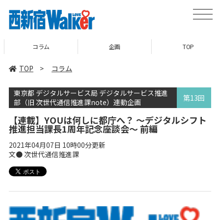
toggle
naviga
コラム
企画
TOP
TOP
>
コラム
東京都 デジタルサービス局 デジタルサービス推進
第13回
部（旧 次世代通信推進課note）連動企画
【連載】YOUは何しに都庁へ？ 〜デジタルシフト
推進担当課長1周年記念座談会〜 前編
2021年04月07日 10時00分更新
文● 次世代通信推進課