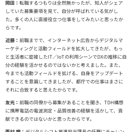
岡田：
転職するつもりは全然無かったが、知人がシェア
していた募集要項を見て、自分が呼ばれている気がし
た。多くの人に直接役立つ仕事をしてみたいと思ったか
らです。
近藤：
前職までで、インターネット広告からデジタルマ
ーケティングと活動フィールドを拡大してきたが、もっ
と生活者に密接したIT／IoTの利用シーンでDXの推移に自
分の経験を活かせるのではないかと考えました。また、
今までも活動フィールドを拡げる、自身をアップデート
することを意識してきましたが、都庁での仕事はまさに
それに合致すると思えたからです。
友光：
前職の同僚から募集があることを聞き、TDH構想
に携帯電話の電波測定・品質改善の経験を活かして、貢
献できるのではないかと思ったからです。
西村 唯：
デジタルシフト推進担当課長の任務にチャレン