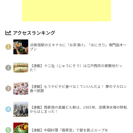
アクセスランキング
JR新宿駅のエキナカに「お茶漬け」「おにぎり」専門店オー
プン
【連載】十二社（じゅうにそう）は江戸西郊の景勝地だっ
た！
【連載】もうチビチビ食べなくていいんだよ！ 夢のマカロン
食べ放題
【連載】西新宿の高層ビル群は、1965年、淀橋浄水場の移転
からはじまった！
【連載】中国料理「翡翠宮」で壁を跳ぶスープを