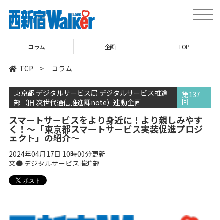
toggle
naviga
企画
TOP
ニュース
TOP
>
コラム
東京都 デジタルサービス局 デジタルサービス推進
第137
回
部（旧 次世代通信推進課note）連動企画
スマートサービスをより身近に！より親しみやす
く！～「東京都スマートサービス実装促進プロジ
ェクト」の紹介～
2024年04月17日 10時00分更新
文● デジタルサービス推進部