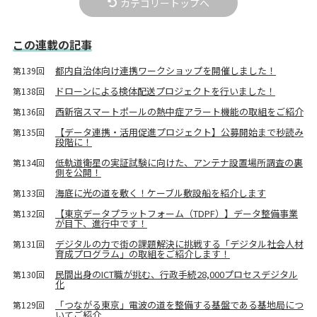
カテゴリートップへ
この連載の記事
都内自治体向け連携ワークショップを開催しました！
第139回
ドローンによる検体配送プロジェクトを行いました！
第138回
西新宿スマートポールの熱中症アラート機能の取組をご紹介
第136回
【データ連携・活用促進プロジェクト】公募開始まで秒読み
第135回
段階に！
低軌道衛星の実証試験に向けた、アンテナ設置場所調査の裏
第134回
側を公開！
海底に光の道を敷く！ケーブル敷設船を紹介します
第133回
【東京データプラットフォーム（TDPF）】データ整備事業
第132回
が目下、進行中です！
デジタルの力で街の課題解決に挑戦する「デジタル社会人材
第131回
育成プログラム」の取組をご紹介します！
民間出身のICT職が挑む、行政手続28,000プロセスデジタル
第130回
化
「つながる東京」電波の道を整備する基盤である基地局につ
第129回
いてご紹介