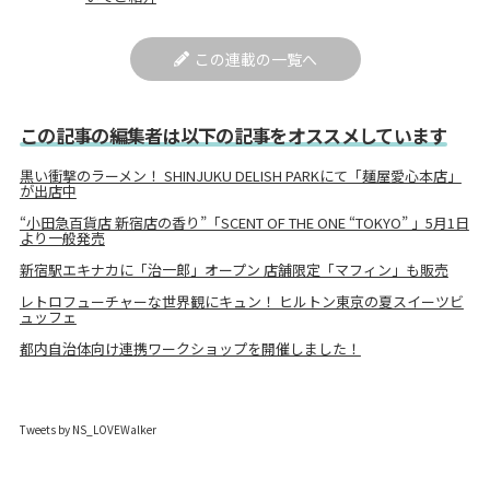
この連載の一覧へ
この記事の編集者は以下の記事をオススメしています
黒い衝撃のラーメン！ SHINJUKU DELISH PARKにて「麺屋愛心本店」
が出店中
“小田急百貨店 新宿店の香り”「SCENT OF THE ONE “TOKYO” 」5月1日
より一般発売
新宿駅エキナカに「治一郎」オープン 店舗限定「マフィン」も販売
レトロフューチャーな世界観にキュン！ ヒルトン東京の夏スイーツビ
ュッフェ
都内自治体向け連携ワークショップを開催しました！
Tweets by NS_LOVEWalker