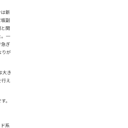
分は新
宮坂副
間と関
た。一
で急ぎ
なりが
は大き
を行え
です。
ウド系