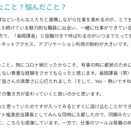
たこと？悩んだこと？
業などいろんな人たちと連携しながら仕事を進めるのが、とて
支え続けている魅力的な職員に出会い、一緒に仕事ができてい
方で、「長岡課長」と役職付きで呼ばれるのがいつまでたって
ーネットアクセス、アプリケーション利用の制約が大きいです
たこと。特にコロナ禍だったからこそ、有事の時に都民のため
えない貴重な経験をさせてもらったと感じます。長岡課長（笑
皆さんの真摯さに心打たれました（そして、Yes… 熱いです
の働き方が変わっていくと良いのかと思います。
なと思っていたのですが入ってみるとすぐに溶け込むことがで
フト推進担当課長としてみんな同時に入都したので、同期みた
して、こちらも感謝しています。一方で、仕事のツールは発展の