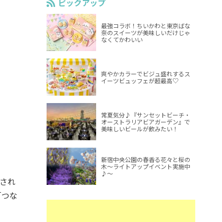
ピックアップ
最強コラボ！ちいかわと東京ばな
奈のスイーツが美味しいだけじゃ
なくてかわいい
爽やかカラーでビジュ盛れするス
イーツビュッフェが超最高♡
常夏気分♪『サンセットビーチ・
オーストラリアビアガーデン』で
美味しいビールが飲みたい！
新宿中央公園の春香る花々と桜の
木～ライトアップイベント実施中
♪～
置され
「つな