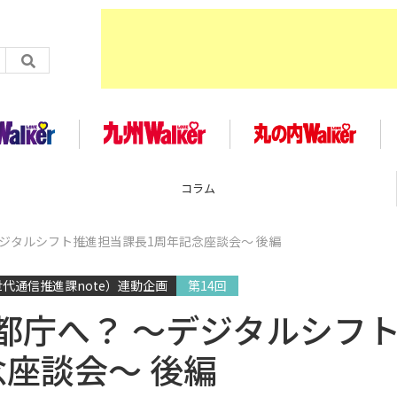
コラム
デジタルシフト推進担当課長1周年記念座談会〜 後編
代通信推進課note）連動企画
第14回
都庁へ？ 〜デジタルシフ
座談会〜 後編