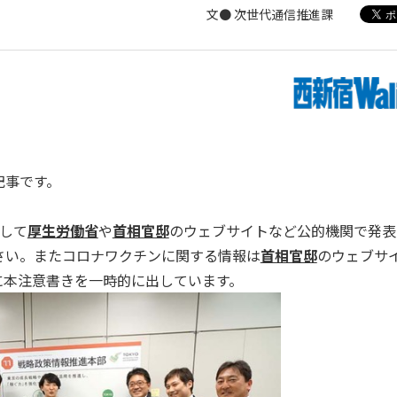
文● 次世代通信推進課
記事です。
して
厚生労働省
や
首相官邸
のウェブサイトなど公的機関で発表
さい。またコロナワクチンに関する情報は
首相官邸
のウェブサ
に本注意書きを一時的に出しています。