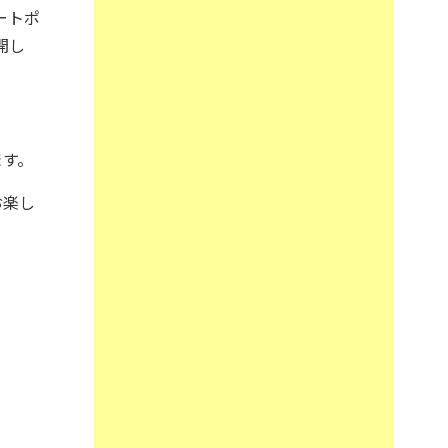
ートポ
開し
ます。
お楽し