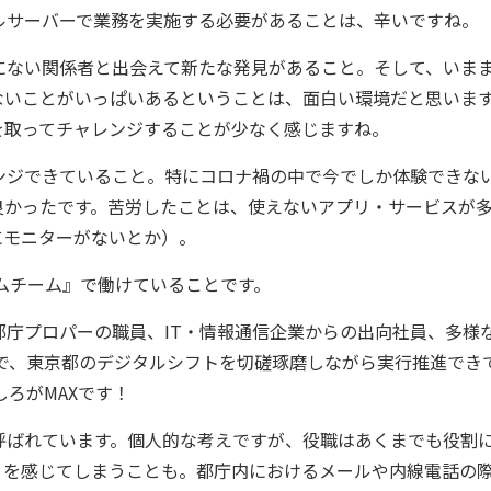
ルサーバーで業務を実施する必要があることは、辛いですね。
にない関係者と出会えて新たな発見があること。そして、いま
ないことがいっぱいあるということは、面白い環境だと思いま
を取ってチャレンジすることが少なく感じますね。
ンジできていること。特にコロナ禍の中で今でしか体験できな
良かったです。苦労したことは、使えないアプリ・サービスが
にモニターがないとか）。
ムチーム』で働けていることです。
庁プロパーの職員、IT・情報通信企業からの出向社員、多様
で、東京都のデジタルシフトを切磋琢磨しながら実行推進でき
ろがMAXです！
ばれています。個人的な考えですが、役職はあくまでも役割
」を感じてしまうことも。都庁内におけるメールや内線電話の