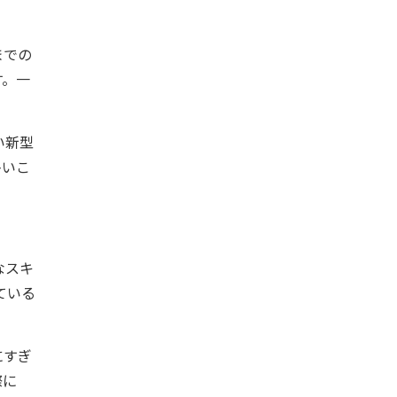
までの
す。一
い新型
多いこ
なスキ
ている
にすぎ
際に