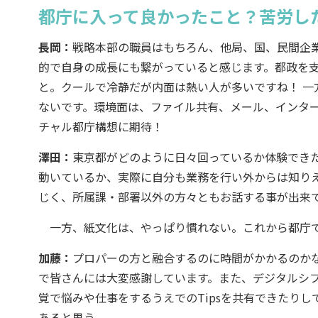
都庁に入って良かったこと？苦労し
長岡：
戦略本部の職員はもちろん、他局、国、民間企
的で自身の成長にも繋がっていると感じます。都政を
と。クールで冷静だが内面は熱い人が多いですね！ 一
ないです。環境面は、ファイル共有、メール、インタ
チャル都庁構想に期待！
澤田：
東京都がどのように日々回っているか体験でき
動いているか、実際に自分も業務を行い外からは知り
じく、所属課・部署以外の方々ともお話する事が出来て
一方、紙文化は、やっぱり慣れない。これから都庁で
加藤：
プロパーの方と融合するのに時間がかかるのか
で皆さんには大変感謝しています。また、デジタルシ
覚で悩みや仕事をするうえでのTipsを共有できたり
あると思う。