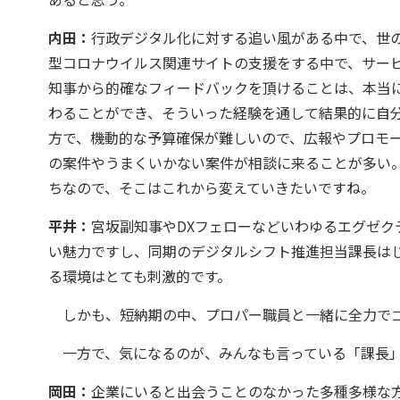
内田：
行政デジタル化に対する追い風がある中で、世
型コロナウイルス関連サイトの支援をする中で、サー
知事から的確なフィードバックを頂けることは、本当
わることができ、そういった経験を通して結果的に自
方で、機動的な予算確保が難しいので、広報やプロモ
の案件やうまくいかない案件が相談に来ることが多い
ちなので、そこはこれから変えていきたいですね。
平井：
宮坂副知事やDXフェローなどいわゆるエグゼク
い魅力ですし、同期のデジタルシフト推進担当課長は
る環境はとても刺激的です。
しかも、短納期の中、プロパー職員と一緒に全力でゴ
一方で、気になるのが、みんなも言っている「課長」
岡田：
企業にいると出会うことのなかった多種多様な