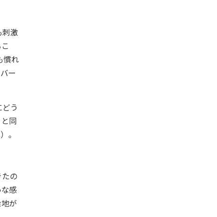
も刺激
るこ
も慣れ
。バー
にどう
）と同
ね）。
きたの
いな感
余地が