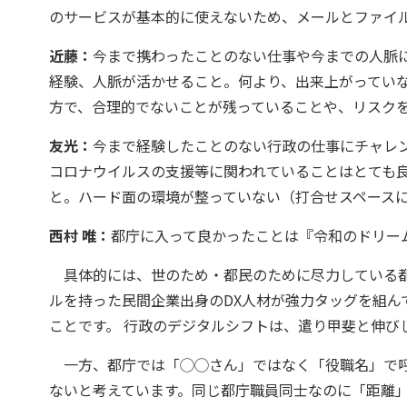
のサービスが基本的に使えないため、メールとファイ
近藤：
今まで携わったことのない仕事や今までの人脈
経験、人脈が活かせること。何より、出来上がってい
方で、合理的でないことが残っていることや、リスク
友光：
今まで経験したことのない行政の仕事にチャレ
コロナウイルスの支援等に関われていることはとても
と。ハード面の環境が整っていない（打合せスペース
西村 唯：
都庁に入って良かったことは『令和のドリー
具体的には、世のため・都民のために尽力している都
ルを持った民間企業出身のDX人材が強力タッグを組ん
ことです。 行政のデジタルシフトは、遣り甲斐と伸びし
一方、都庁では「◯◯さん」ではなく「役職名」で呼
ないと考えています。同じ都庁職員同士なのに「距離