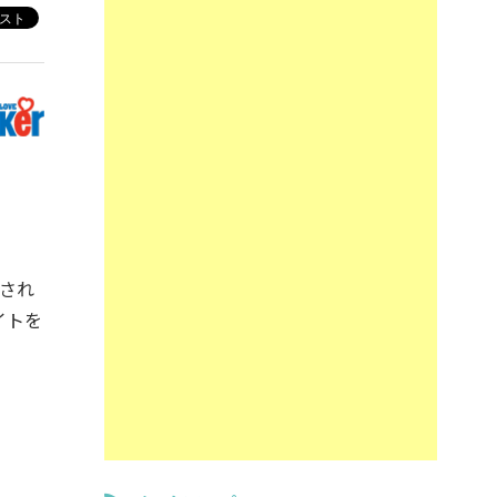
され
イトを