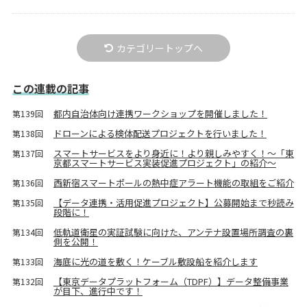
カテゴリートップへ
この連載の記事
都内自治体向け連携ワークショップを開催しました！
第139回
ドローンによる検体配送プロジェクトを行いました！
第138回
スマートサービスをより身近に！より親しみやすく！～「東
第137回
京都スマートサービス実装促進プロジェクト」の紹介～
西新宿スマートポールの熱中症アラート機能の取組をご紹介
第136回
【データ連携・活用促進プロジェクト】公募開始まで秒読み
第135回
段階に！
低軌道衛星の実証試験に向けた、アンテナ設置場所調査の裏
第134回
側を公開！
海底に光の道を敷く！ケーブル敷設船を紹介します
第133回
【東京データプラットフォーム（TDPF）】データ整備事業
第132回
が目下、進行中です！