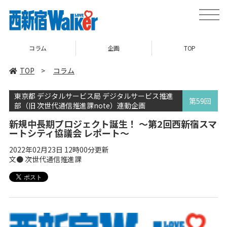
toggle
naviga
コラム
企画
TOP
TOP
>
コラム
東京都 デジタルサービス局 デジタルサービス推進
第59回
部（旧 次世代通信推進課note）連動企画
新規中長期プロジェクト誕生！ ～第2回西新宿スマ
ートシティ協議会 レポート～
2022年02月23日 12時00分更新
文● 次世代通信推進課