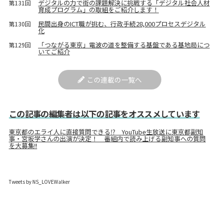
デジタルの力で街の課題解決に挑戦する「デジタル社会人材
第131回
育成プログラム」の取組をご紹介します！
民間出身のICT職が挑む、行政手続28,000プロセスデジタル
第130回
化
「つながる東京」電波の道を整備する基盤である基地局につ
第129回
いてご紹介
この連載の一覧へ
この記事の編集者は以下の記事をオススメしています
東京都のエライ人に直接質問できる⁉ YouTube生放送に東京都副知
事・宮坂学さんの出演が決定！ 番組内で読み上げる副知事への質問
を大募集!!
Tweets by NS_LOVEWalker