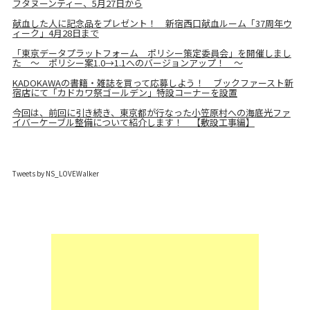
フタヌーンティー、5月27日から
献血した人に記念品をプレゼント！ 新宿西口献血ルーム「37周年ウ
ィーク」4月28日まで
「東京データプラットフォーム ポリシー策定委員会」を開催しまし
た ～ ポリシー案1.0→1.1へのバージョンアップ！ ～
KADOKAWAの書籍・雑誌を買って応募しよう！ ブックファースト新
宿店にて「カドカワ祭ゴールデン」特設コーナーを設置
今回は、前回に引き続き、東京都が行なった小笠原村への海底光ファ
イバーケーブル整備について紹介します！ 【敷設工事編】
Tweets by NS_LOVEWalker