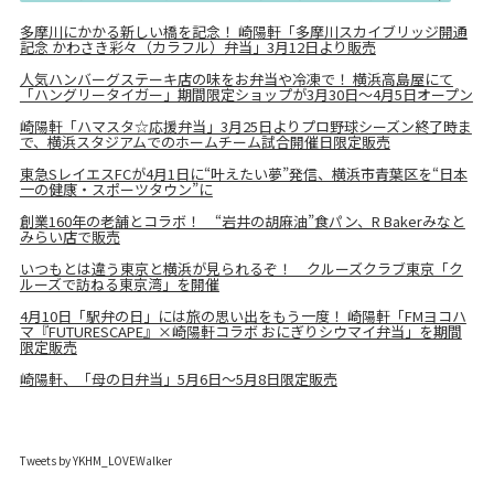
多摩川にかかる新しい橋を記念！ 崎陽軒「多摩川スカイブリッジ開通
記念 かわさき彩々（カラフル）弁当」3月12日より販売
人気ハンバーグステーキ店の味をお弁当や冷凍で！ 横浜高島屋にて
「ハングリータイガー」期間限定ショップが3月30日～4月5日オープン
崎陽軒「ハマスタ☆応援弁当」3月25日よりプロ野球シーズン終了時ま
で、横浜スタジアムでのホームチーム試合開催日限定販売
東急SレイエスFCが4月1日に“叶えたい夢”発信、横浜市青葉区を“日本
一の健康・スポーツタウン”に
創業160年の老舗とコラボ！ “岩井の胡麻油”食パン、R Bakerみなと
みらい店で販売
いつもとは違う東京と横浜が見られるぞ！ クルーズクラブ東京「ク
ルーズで訪ねる東京湾」を開催
4月10日「駅弁の日」には旅の思い出をもう一度！ 崎陽軒「FMヨコハ
マ『FUTURESCAPE』×崎陽軒コラボ おにぎりシウマイ弁当」を期間
限定販売
崎陽軒、「母の日弁当」5月6日～5月8日限定販売
Tweets by YKHM_LOVEWalker