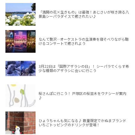
「満開の花×生きもの」は最強！あじさいが咲き誇る八
景島シーパラダイスで癒されたい♪
なんて贅沢…オーケストラの生演奏を寝そべりながら聴
けるコンサートで癒されよう
3月22日は「国際アザラシの日」！ シーパラでくらす希
少な種類のアザラシに会いに行こう
桜さんぽに行こう！ 戸塚区の桜並木をウナシーが案内
♪
ひょうちゃんも気になる♪ 数量限定でかぬまブランド
いちごトッピングのドリンクが登場！