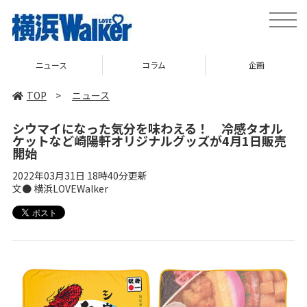
toggle
naviga
ニュース
コラム
企画
TOP
>
ニュース
シウマイになった気分を味わえる！ 冷感タオル
ケットなど崎陽軒オリジナルグッズが4月1日販売
開始
2022年03月31日 18時40分更新
文● 横浜LOVEWalker