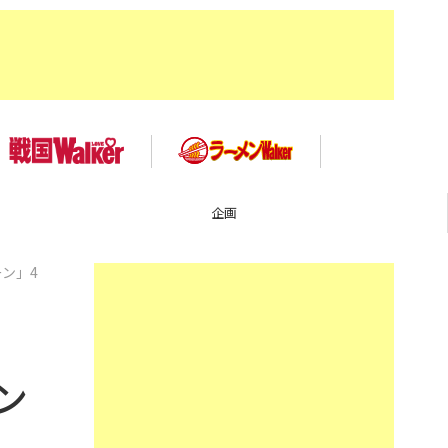
イベント
ン」4
！
ン