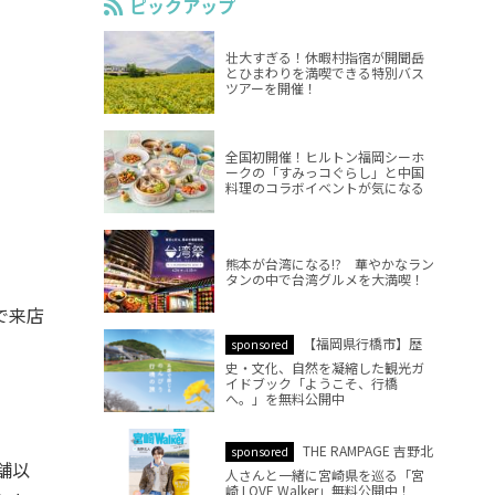
ピックアップ
壮大すぎる！休暇村指宿が開聞岳
とひまわりを満喫できる特別バス
ツアーを開催！
全国初開催！ヒルトン福岡シーホ
ークの「すみっコぐらし」と中国
料理のコラボイベントが気になる
熊本が台湾になる!? 華やかなラン
タンの中で台湾グルメを大満喫！
で来店
【福岡県行橋市】歴
sponsored
史・文化、自然を凝縮した観光ガ
イドブック「ようこそ、行橋
へ。」を無料公開中
THE RAMPAGE 吉野北
sponsored
舗以
人さんと一緒に宮崎県を巡る「宮
崎 LOVE Walker」無料公開中！