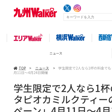
コラム
TOP
>
ニュース
>
学生限定で2人なら1杯の料金で
月11日～4月24日開催
学生限定で2人なら1
タピオカミルクティー
ペーン」4月11日～4月