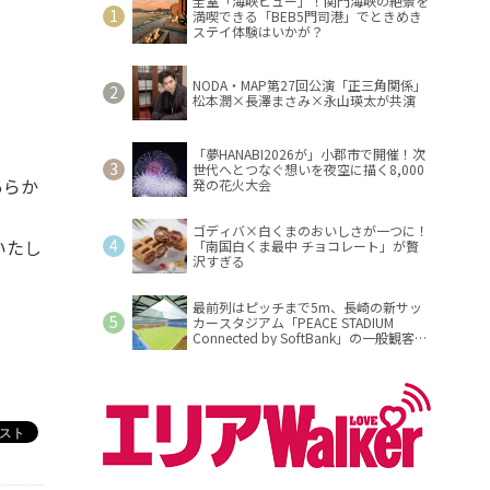
全室「海峡ビュー」！関門海峡の絶景を
満喫できる「BEB5門司港」でときめき
ステイ体験はいかが？
NODA・MAP第27回公演「正三角関係」
松本潤×長澤まさみ×永山瑛太が共演
「夢HANABI2026が」小郡市で開催！次
世代へとつなぐ想いを夜空に描く8,000
あらか
発の花火大会
ゴディバ×白くまのおいしさが一つに！
いたし
「南国白くま最中 チョコレート」が贅
沢すぎる
最前列はピッチまで5m、長崎の新サッ
カースタジアム「PEACE STADIUM
Connected by SoftBank」の一般観客席
情報を公開