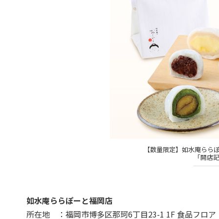
【数量限定】如水庵らら
「開店記
如水庵ららぽーと福岡店
所在地 ：福岡市博多区那珂6丁目23-1 1F 食品フ