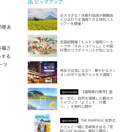
ピックアップ
壮大すぎる！休暇村指宿が開聞岳
とひまわりを満喫できる特別バス
ツアーを開催！
節感あ
全国初開催！ヒルトン福岡シーホ
ークの「すみっコぐらし」と中国
お福さ
料理のコラボイベントが気になる
みする
ーツ
熊本が台湾になる!? 華やかなラン
タンの中で台湾グルメを大満喫！
【福岡県行橋市】歴
sponsored
史・文化、自然を凝縮した観光ガ
イドブック「ようこそ、行橋
へ。」を無料公開中
THE RAMPAGE 吉野北
sponsored
人さんと一緒に宮崎県を巡る「宮
崎 LOVE Walker」無料公開中！