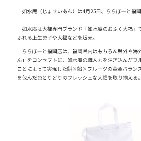
如水庵（じょすいあん）は4月25日、ららぽーと福
如水庵は大福専門ブランド「如水庵のおふく大福」で
ふれる上生菓子や大福などを販売。
ららぽーと福岡店は、福岡県内はもちろん県外や海外
ん」をコンセプトに、如水庵の職人力を注ぎ込んだフ
ことによって実現した餅×餡×フルーツの黄金バランス
を包んだ色とりどりのフレッシュな大福を取り揃える