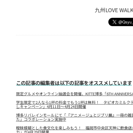
九州LOVE W
この記事の編集者は以下の記事をオススメしています
限定グルメやオンライン抽選会を開催、KITTE博多「6TH ANNIVERS
学生限定で2人なら1杯の料金でもう1杯は無料！ タピオカミルク
しキャンペーン」4月11日～4月24日開催
博多リバレインモールにて「『アニメージュとジブリ展』一冊の雑
た」コラボレーション実施中
曖昧模糊とした食文化を楽しみもう！ 福岡市中央区天神に飲食店
カ」が4月29日開業