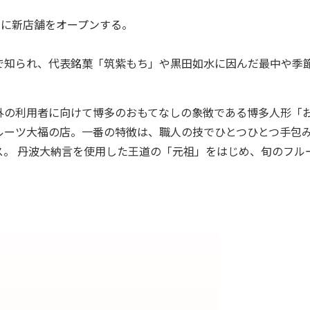
岡に新店舗をオープンする。
知られ、代表銘菓「筑紫もち」や黒田如水に因んだ最中や季
の利用者に向けて博多のおもてなしの象徴である博多人形「
ルーツ大福の店。一番の特徴は、職人の技でひとつひとつ手包
。 丹波大納言を使用した王道の「元祖」をはじめ、旬のフル
。