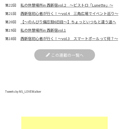
私の休憩場所in 西新宿vol.2 ～ビストロ「Lunette」～
第22回
西新宿初心者が行く！～vol.4 三角広場でイベント巡り～
第21回
【〜のんびり備忘録6日目〜】ちょっといつもと違う道へ
第20回
私の休憩場所in 西新宿vol.1
第19回
西新宿初心者が行く！～vol.3 スマートポールって何？～
第18回
この連載の一覧へ
Tweets by NS_LOVEWalker