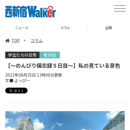
toggle
naviga
コラム
企画
TOP
TOP
>
コラム
学生たちの日常
第16回
【〜のんびり備忘録５日目〜】私の見ている景色
2022年08月25日 11時00分更新
文● よっぴー