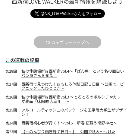
西新宿LOVE WALKERの最新情報を購読しよう
カテゴリートップへ
この連載の記事
私の休憩場所in 西新宿vol.4〜「ぱん屋」という名の面白い
第28回
パン屋さんを発見！
西新宿で見つけた！おもしろ体験日記１日目 ～公園で、ピ
第27回
クニックしたひととき～
私の休憩場所in 西新宿vol.3 ～とろとろのボルシチやカレー
第26回
が絶品「味陶庵 志奈川」～
アルコールティッシュのパッケージを工学院大学生がデザイ
第25回
ン！
西新宿初心者が行く！～vol.5 新春!桜舞う熊野神社～
第24回
【〜のんびり備忘録７日目〜】 公園で秋み〜つけた
第23回