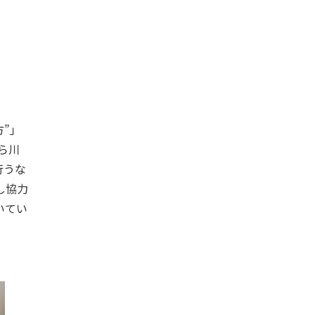
”」
ら川
行うな
し協力
いてい