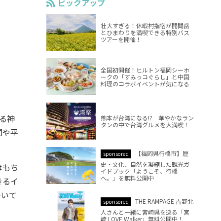
ピックアップ
壮大すぎる！休暇村指宿が開聞岳
とひまわりを満喫できる特別バス
ツアーを開催！
全国初開催！ヒルトン福岡シーホ
ークの「すみっコぐらし」と中国
料理のコラボイベントが気になる
る神
熊本が台湾になる!? 華やかなラン
タンの中で台湾グルメを大満喫！
間や平
【福岡県行橋市】歴
sponsored
史・文化、自然を凝縮した観光ガ
はもち
イドブック「ようこそ、行橋
へ。」を無料公開中
きるイ
ついて
THE RAMPAGE 吉野北
sponsored
人さんと一緒に宮崎県を巡る「宮
崎 LOVE Walker」無料公開中！