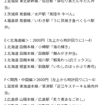
2.宮城県 東北新幹線／仙台駅「厚切り真たん牛たん弁
当」
3.茨城県 常磐線／水戸駅「常陸牛 牛べん」
4.福島県 常磐線／いわき駅「うに貝焼き食べくらべ駅
弁」
E＜北海道編＞：2800円（左上から時計回りに1～4）
1.北海道 函館本線／小樽駅「海の輝き」
2.北海道 函館本線／函館駅「鰊みがき弁当」
3.北海道 函館本線／旭川駅「蝦夷わっぱ(ミックス)」
4.北海道 根室本線／釧路駅「いわしのほっかぶり寿司」
F＜関西・中国編＞2600円（左上から時計回りに1～4）
1.滋賀県 東海道本線／草津駅「近江牛ステーキ＆焼肉弁
当」
2.広島県 山陽本線／広島駅「炙り煮あなごめし」