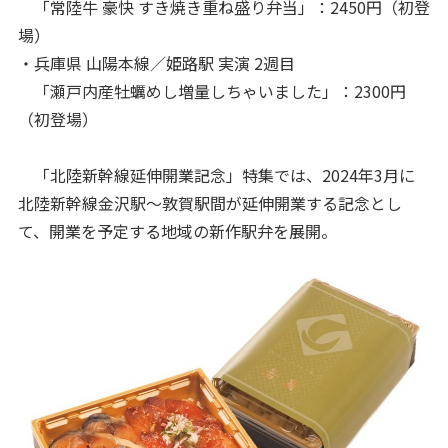
「常陸牛 豪快 すき焼き重ね盛り弁当」：2450円（初登
場）
・兵庫県 山陽本線／姫路駅 実演 2週目
「瀬戸内産牡蠣めし増量しちゃいました」：2300円
（初登場）
「北陸新幹線延伸開業記念」特集では、2024年3月に
北陸新幹線金沢駅～敦賀駅間が延伸開業する記念とし
て、開業を予定する地域の新作駅弁を展開。