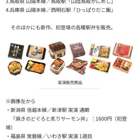
3.鳥取県 山陽本線／鳥取駅「山陰鳥取かにめし」
4.兵庫県 山陽本線／西明石駅「ひっぱりだこ飯」
そのほかにも新作、初登場の各種駅弁を販売。
実演販売商品
※画像左から
・新潟県 信越本線／新津駅 実演 通期
「焼きのどぐろと炙りサーモン丼」：1600円（初登
場）
・福島県 常磐線／いわき駅 実演 1週目