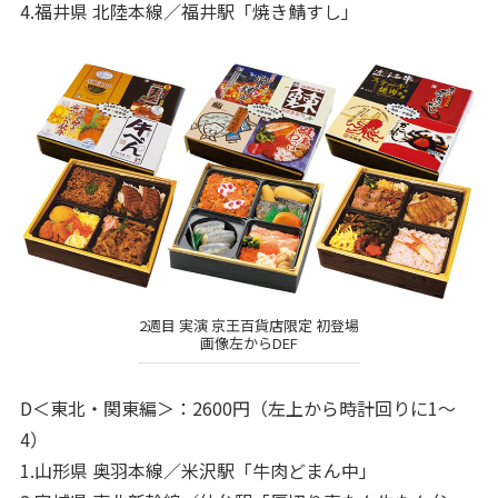
4.福井県 北陸本線／福井駅「焼き鯖すし」
2週目 実演 京王百貨店限定 初登場
画像左からDEF
D＜東北・関東編＞：2600円（左上から時計回りに1～
4）
1.山形県 奥羽本線／米沢駅「牛肉どまん中」