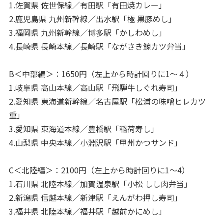
1.佐賀県 佐世保線／有田駅「有田焼カレー」
2.鹿児島県 九州新幹線／出水駅「極 黒豚めし」
3.福岡県 九州新幹線／博多駅「かしわめし」
4.長崎県 長崎本線／長崎駅「ながさき鯨カツ弁当」
B＜中部編＞：1650円（左上から時計回りに1～４）
1.岐阜県 高山本線／高山駅「飛騨牛しぐれ寿司」
2.愛知県 東海道新幹線／名古屋駅「松浦の味噌ヒレカツ
重」
3.愛知県 東海道本線／豊橋駅「稲荷寿し」
4.山梨県 中央本線／小淵沢駅「甲州かつサンド」
C＜北陸編＞：2100円（左上から時計回りに1～4）
1.石川県 北陸本線／加賀温泉駅「小松 しし肉弁当」
2.新潟県 信越本線／新津駅「えんがわ押し寿司」
3.福井県 北陸本線／福井駅「越前かにめし」