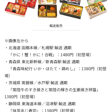
輸送販売
※画像左から
・北海道 函館本線／札幌駅 輸送 通期
「かに！蟹！かに！合戦」：1480円（初登場）
・青森県 東北新幹線／新青森駅 輸送 通期
「青森味紀行 いか・ほたて・鶏めし」：1380円（初登
場）
・茨城県 常磐線／水戸駅 輸送 通期
「常陸牛のすき焼きと常陸の輝きの生姜焼き辨當」
1380円（初登場）
・静岡県 東海道本線／沼津駅 輸送 通期
「抹茶あじ寿司」：1380円（初登場）