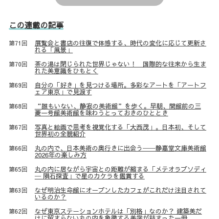
この連載の記事
展覧会と書店の往復で体感する、時代の変化に応じて更新さ
第71回
れる「風景」
茶の湯は閉じられた世界じゃない！ 国際的な往来から生ま
第70回
れた美意識をひもとく
自分の「好き」を見つける場所。多彩なアートを「アートフ
第69回
ェア東京」で見渡す
“誰もいない、静寂の美術館”を歩く。早朝、開館前の三
第68回
菱一号館美術館を味わうとっておきのひととき
写真と絵画で思考を視覚化する「大西茂」。日本初、そして
第67回
世界初の全貌紹介
丸の内で、日本美術の奥行きに出会う──静嘉堂文庫美術館
第66回
2026年の楽しみ方
丸の内に居ながら宇宙との距離が縮まる「メテオラプソディ
第65回
─ 隕石探査」で星のカケラを鑑賞する
なぜ明治生命館にオープンしたカフェがこれだけ注目されて
第63回
いるのか？
なぜ東京ステーションホテルは「別格」なのか？ 建築美だ
第62回
けに留まらない丸の内を象徴する美学が詰まった一冊