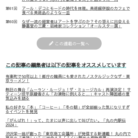
アール・デコとモードの時代を体現。美術館併設のカフェで
第61回
食べる美術品のような一皿
なぜ一流の経営者はアートを学ぶのか？その答えに出会える
第60回
静嘉堂の三菱・岩﨑家コレクション「オールスター展」
この連載の一覧へ
この記事の編集者は以下の記事をオススメしています
有楽町で50年以上！都庁の職員にも愛されたノスタルジックなザ・東
京ラーメン！
熱狂の舞台「ムーラン・ルージュ！ザ・ミュージカル」再演決定！ サ
ティーン役平原綾香さん「お漬物に例えると…」キャスト陣困惑の意
気込みを語る
私の好きな「本」「コーヒー」「冬の朝」が全部揃った気になりすぎ
るイベントを発見
「がんばれ！」って、たまには声に出して叫びたい。「丸の内駅伝
2024」
渋沢栄一翁が創った「東京商工会議所」が発信する新連載！ 丸の内で
福井の“美味しい”に出会える「ふくい観光土産物産展」