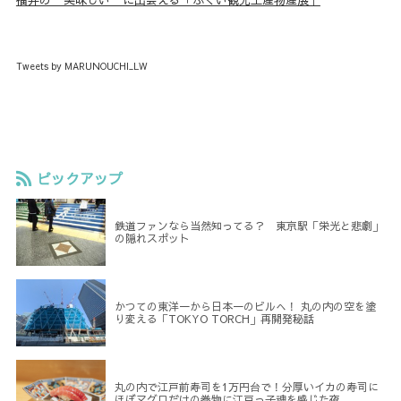
Tweets by MARUNOUCHI_LW
ピックアップ
鉄道ファンなら当然知ってる？ 東京駅「栄光と悲劇」
の隠れスポット
かつての東洋一から日本一のビルへ！ 丸の内の空を塗
り変える「TOKYO TORCH」再開発秘話
丸の内で江戸前寿司を1万円台で！分厚いイカの寿司に
ほぼマグロだけの巻物に江戸っ子魂を感じた夜