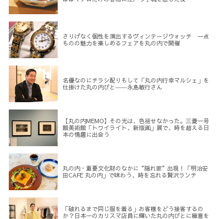
さりげなく個性を演出するヴィンテージウォッチ 一点
ものの魅力を楽しめるフェアを丸の内で開催
名優なのにチラシ配りもして「丸の内行幸マルシェ」を
仕掛けた丸の内びと――永島敏行さん
【丸の内MEMO】その光は、色褪せなかった。三菱一号
館美術館「トワイライト、新版画」展で、時を超える日
本の情趣に出会う
丸の内・重要文化財のなかに“隠れ家”出現！「明治安
田CAFE 丸の内」で味わう、時を忘れる贅沢ランチ
「破れるまで同じ服を着る」お客様をどう接客するの
か？日本一のカリスマ店員に輝いた丸の内びとに極意を