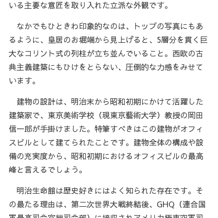
いる主要な意匠を取り入れた立派な外観です。
なかでもひときわ印象的なのは、トップの写真にもあ
るように、皇居のお堀端から見上げると、5層分を貫く巨
大なコリント式の列柱が立ち並んでいること。西欧の古
典主義建築にもひけをとらない、圧倒的な力感をみせて
います。
建物の設計は、明治末から昭和初期にかけて活躍した
建築家で、東京美術学校（現東京藝術大学）教授の岡田
信一郎が手掛けました。特筆すべきはこの建物がオフィ
スビルとして建てられたことです。建物全体の構成や設
備の充実度から、昭和初期におけるオフィスビルの最高
峰と言えるでしょう。
明治生命館は歴史好きにはよく知られた存在です。そ
の最たる理由は、第二次世界大戦終結後、GHQ（連合国
軍最高司令官総司令部）に接収されアメリカ極東空軍司