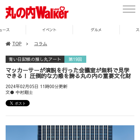
toggle
naviga
イベント
グルメ
スポット
TOP
>
コラム
青い日記帳の推し丸アート
第19回
マッカーサーが演説を行った会議室が無料で見学
できる！ 圧倒的な力感を誇る丸の内の重要文化財
2024年02月05日 11時00分更新
文● 中村剛士