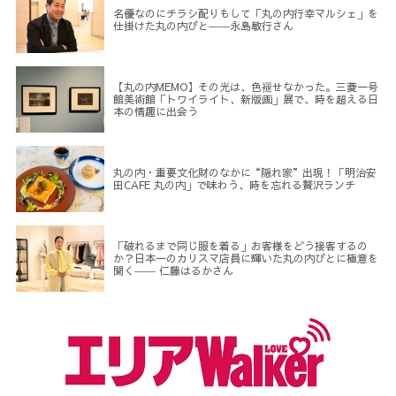
名優なのにチラシ配りもして「丸の内行幸マルシェ」を
仕掛けた丸の内びと――永島敏行さん
【丸の内MEMO】その光は、色褪せなかった。三菱一号
館美術館「トワイライト、新版画」展で、時を超える日
本の情趣に出会う
丸の内・重要文化財のなかに“隠れ家”出現！「明治安
田CAFE 丸の内」で味わう、時を忘れる贅沢ランチ
「破れるまで同じ服を着る」お客様をどう接客するの
か？日本一のカリスマ店員に輝いた丸の内びとに極意を
聞く―― 仁藤はるかさん