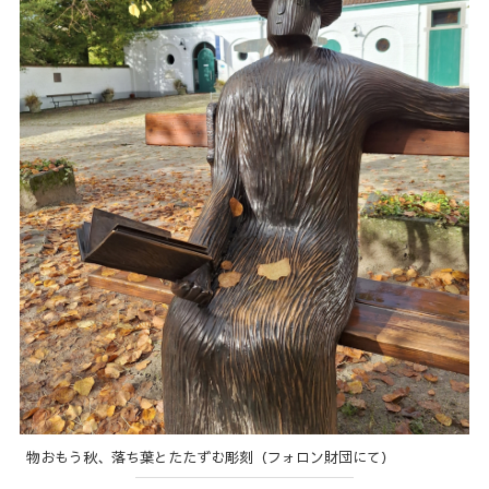
物おもう秋、落ち葉とたたずむ彫刻（フォロン財団にて）