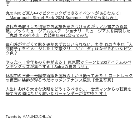
ぞ
丸の内のど真ん中でピクニックができるイベントがあるなんて!
「Marunouchi Street Park 2024 Summer」が今から楽しみ！
時代を先取りした提案でお客様を惹きつけるのがリアル書店の真骨
頂。ブックミュージアム&ステーショナリーミュージアムを実現した
「丸善 丸の内本店」壱岐副店長に会ってみた
違和感がすごくて味を確かめずにはいられない、丸善 丸の内本店「人
間椅子」をイメージした「文豪クリームソーダ」はなぜきれいなピン
ク色？
やった～！今年ものり弁がある！ 東京駅でドーンと200アイテムのペ
ンギングッズが集合する「Suicaの夏まつり」
休館中の三菱一号館美術館を屋根の上から撮ってみた！ ロートレック
の仮囲い装飾が彩る今だけのメンテナンス風景【貴重写真】
人生における大きな決断をどうするべきか… 営業マンからの転職を
経て今の道にたどり着いたバーテンダーが背中を押す！
Tweets by MARUNOUCHI_LW