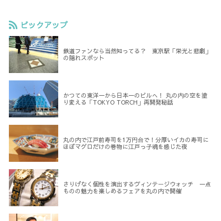
ピックアップ
鉄道ファンなら当然知ってる？ 東京駅「栄光と悲劇」
の隠れスポット
かつての東洋一から日本一のビルへ！ 丸の内の空を塗
り変える「TOKYO TORCH」再開発秘話
丸の内で江戸前寿司を1万円台で！分厚いイカの寿司に
ほぼマグロだけの巻物に江戸っ子魂を感じた夜
さりげなく個性を演出するヴィンテージウォッチ 一点
ものの魅力を楽しめるフェアを丸の内で開催