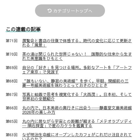
カテゴリートップへ
この連載の記事
展覧会と書店の往復で体感する、時代の変化に応じて更新さ
第71回
れる「風景」
茶の湯は閉じられた世界じゃない！ 国際的な往来から生ま
第70回
れた美意識をひもとく
自分の「好き」を見つける場所。多彩なアートを「アートフ
第69回
ェア東京」で見渡す
“誰もいない、静寂の美術館”を歩く。早朝、開館前の三
第68回
菱一号館美術館を味わうとっておきのひととき
写真と絵画で思考を視覚化する「大西茂」。日本初、そして
第67回
世界初の全貌紹介
丸の内で、日本美術の奥行きに出会う──静嘉堂文庫美術館
第66回
2026年の楽しみ方
丸の内に居ながら宇宙との距離が縮まる「メテオラプソディ
第65回
─ 隕石探査」で星のカケラを鑑賞する
なぜ明治生命館にオープンしたカフェがこれだけ注目されて
第63回
いるのか？