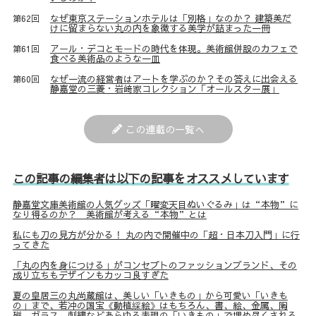
なぜ東京ステーションホテルは「別格」なのか？ 建築美だ
第62回
けに留まらない丸の内を象徴する美学が詰まった一冊
アール・デコとモードの時代を体現。美術館併設のカフェで
第61回
食べる美術品のような一皿
なぜ一流の経営者はアートを学ぶのか？その答えに出会える
第60回
静嘉堂の三菱・岩﨑家コレクション「オールスター展」
この連載の一覧へ
この記事の編集者は以下の記事をオススメしています
静嘉堂文庫美術館の人気グッズ「曜変天目ぬいぐるみ」は“本物”に
なり得るのか？ 美術館が考える“本物”とは
私にも刀の見方が分かる！ 丸の内で開催中の「超・日本刀入門」に行
ってきた
「丸の内を身につける」がコンセプトのファッションブランド、その
成り立ちもデザインもカッコ良すぎた
夏の皇居三の丸尚蔵館は、美しい「いきもの」から可愛い「いきも
の」まで、若冲の国宝《動植綵絵》はもちろん、書、絵、金属、陶
磁、ガラス、刺繍などあらゆる表現の「いきもの」で埋め尽くされる