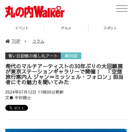
toggle
naviga
グルメ
スポット
企画
TOP
>
コラム
青い日記帳の推し丸アート
第30回
希代のマルチアーティストの30年ぶりの大回顧展
が東京ステーションギャラリーで開催！ 「空想
旅行案内人 ジャン＝ミッシェル・フォロン」担当
者にその魅力を聞いてみた
2024年07月12日 11時00分更新
文● 中村剛士