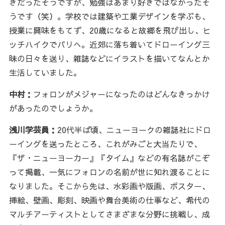
きだったそうですが、勉強はあまり好きではなかったそ
うです（笑）。学校では建築や工業デザインを学ぶも、
授業に興味をもてず、20歳になると故郷を飛び出し、ヒ
ッチハイクでパリへ。近郊に落ち着いてドローイング三
昧の日々を送り、雑誌などにイラストを描いてなんとか
生活していました。
中村：
フォロンがメジャーになったのはどんなきっかけ
があったのでしょうか。
浅川学芸員：
20代半ば頃、ニューヨークの雑誌社にドロ
ーイングを送ったところ、これがみごと大当たりで、
『ザ・ニューヨーカー』『タイム』などの有名誌がこぞ
って掲載、一気にフォロンの名前が世に知れ渡ることに
なりました。そこから先は、水彩画や版画、ポスター、
挿絵、壁画、彫刻、映画や舞台美術の仕事など、希代の
マルチアーティストとしてさまざまな分野に挑戦し、成