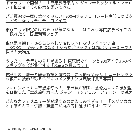
ギャラリーで開催！ 「空想旅行案内人 ジャン＝ミッシェル・フォロ
ン」担当者にその魅力を聞いてみた
プチ贅沢で一度は食べてみたい! 700円するチョコレート専門店のビタ
ービターなリッチ生チョコアイス
東京エリア限定のはちみつが気になる！ はちみつ専門店ラベイユの
「採れたて！国産新蜜フェア」
東京駅高架下にあるおしゃれな昭和レトロなサンドイッチ店
「KOKO」 やみつきになる「からあげドッグ」は超ボリューミーで男
性でも大満足！
やった～！今年ものり弁がある！ 東京駅でドーンと200アイテムのペ
ンギングッズが集合する「Suicaの夏まつり」
休館中の三菱一号館美術館を屋根の上から撮ってみた！ ロートレック
の仮囲い装飾が彩る今だけのメンテナンス風景【貴重写真】
フォロンとともに空想旅行へ！ 学芸員が語る、想像力による参加型
を目指した「空想旅行案内人 ジャン＝ミッシェル・フォロン」の魅力
どんなカフェメニューが登場するのか楽しみすぎる！ 「メゾンカカ
オ」初のカフェ併設・旗艦店が丸の内仲通りに冬オープン
Tweets by MARUNOUCHI_LW