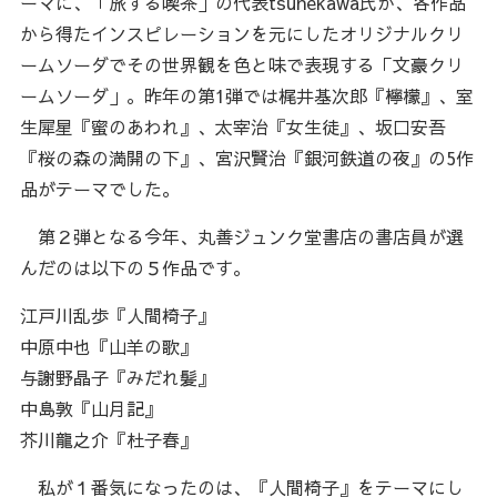
ーマに、「旅する喫茶」の代表tsunekawa氏が、各作品
から得たインスピレーションを元にしたオリジナルクリ
ームソーダでその世界観を色と味で表現する「文豪クリ
ームソーダ」。昨年の第1弾では梶井基次郎『檸檬』、室
生犀星『蜜のあわれ』、太宰治『女生徒』、坂口安吾
『桜の森の満開の下』、宮沢賢治『銀河鉄道の夜』の5作
品がテーマでした。
第２弾となる今年、丸善ジュンク堂書店の書店員が選
んだのは以下の５作品です。
江戸川乱歩『人間椅子』
中原中也『山羊の歌』
与謝野晶子『みだれ髪』
中島敦『山月記』
芥川龍之介『杜子春』
私が１番気になったのは、『人間椅子』をテーマにし