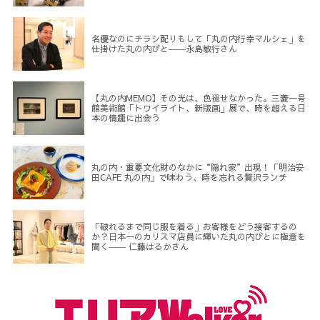
名優なのにチラシ配りもして「丸の内行幸マルシェ」を
仕掛けた丸の内びと――永島敏行さん
【丸の内MEMO】その光は、色褪せなかった。三菱一号
館美術館「トワイライト、新版画」展で、時を超える日
本の情趣に出会う
丸の内・重要文化財のなかに“隠れ家”出現！「明治安
田CAFE 丸の内」で味わう、時を忘れる贅沢ランチ
「破れるまで同じ服を着る」お客様をどう接客するの
か？日本一のカリスマ店員に輝いた丸の内びとに極意を
聞く―― 仁藤はるかさん