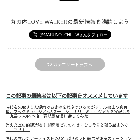
丸の内LOVE WALKERの最新情報を購読しよう
カテゴリートップへ
この記事の編集者は以下の記事をオススメしています
時代を先取りした提案でお客様を惹きつけるのがリアル書店の真骨
頂。ブックミュージアム&ステーショナリーミュージアムを実現した
「丸善 丸の内本店」壱岐副店長に会ってみた
消えた歴史的建造物！ 超高層ビルのわきにひっそりと残る歴史的な
「手すり」！
希代のマルチアーティストの30年ぶりの大回顧展が東京ステーション