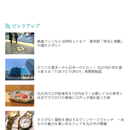
ピックアップ
鉄道ファンなら当然知ってる？ 東京駅「栄光と悲劇」
の隠れスポット
かつての東洋一から日本一のビルへ！ 丸の内の空を塗
り変える「TOKYO TORCH」再開発秘話
丸の内で江戸前寿司を1万円台で！分厚いイカの寿司に
ほぼマグロだけの巻物に江戸っ子魂を感じた夜
さりげなく個性を演出するヴィンテージウォッチ 一点
ものの魅力を楽しめるフェアを丸の内で開催