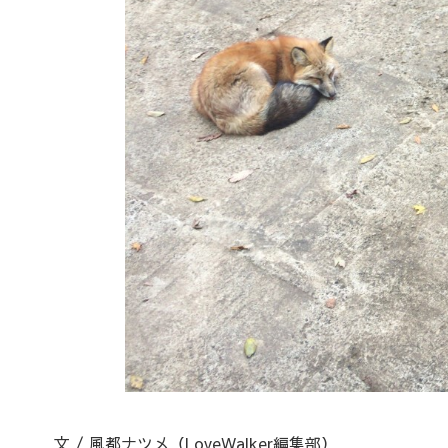
文 / 風都ナツメ（LoveWalker編集部）