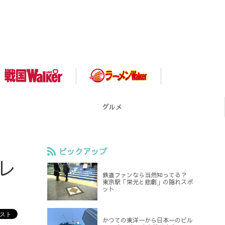
スポット
ピックアップ
レ
鉄道ファンなら当然知ってる？
東京駅「栄光と悲劇」の隠れスポ
ット
かつての東洋一から日本一のビル