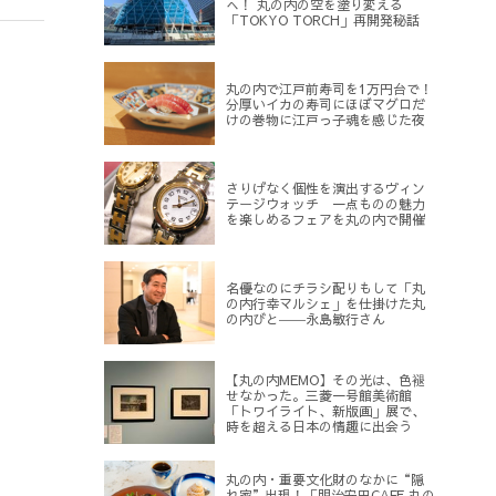
へ！ 丸の内の空を塗り変える
「TOKYO TORCH」再開発秘話
丸の内で江戸前寿司を1万円台で！
分厚いイカの寿司にほぼマグロだ
けの巻物に江戸っ子魂を感じた夜
さりげなく個性を演出するヴィン
テージウォッチ 一点ものの魅力
を楽しめるフェアを丸の内で開催
名優なのにチラシ配りもして「丸
の内行幸マルシェ」を仕掛けた丸
の内びと――永島敏行さん
【丸の内MEMO】その光は、色褪
せなかった。三菱一号館美術館
「トワイライト、新版画」展で、
時を超える日本の情趣に出会う
丸の内・重要文化財のなかに“隠
れ家”出現！「明治安田CAFE 丸の