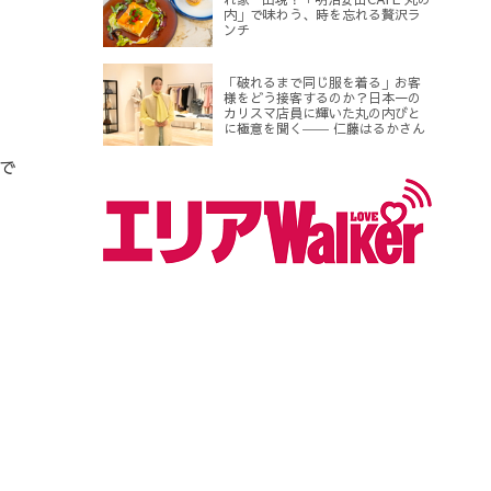
内」で味わう、時を忘れる贅沢ラ
ンチ
「破れるまで同じ服を着る」お客
様をどう接客するのか？日本一の
カリスマ店員に輝いた丸の内びと
に極意を聞く―― 仁藤はるかさん
で