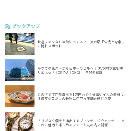
ピックアップ
鉄道ファンなら当然知ってる？ 東京駅「栄光と悲劇」
の隠れスポット
かつての東洋一から日本一のビルへ！ 丸の内の空を塗
り変える「TOKYO TORCH」再開発秘話
丸の内で江戸前寿司を1万円台で！分厚いイカの寿司に
ほぼマグロだけの巻物に江戸っ子魂を感じた夜
さりげなく個性を演出するヴィンテージウォッチ 一点
ものの魅力を楽しめるフェアを丸の内で開催