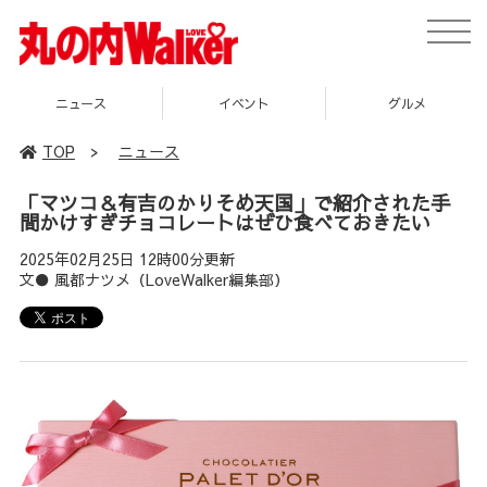
toggle
naviga
ニュース
イベント
グルメ
TOP
>
ニュース
「マツコ＆有吉のかりそめ天国」で紹介された手
間かけすぎチョコレートはぜひ食べておきたい
2025年02月25日 12時00分更新
文● 風都ナツメ（LoveWalker編集部）