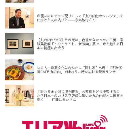
名優なのにチラシ配りもして「丸の内行幸マルシェ」を
仕掛けた丸の内びと――永島敏行さん
【丸の内MEMO】その光は、色褪せなかった。三菱一号
館美術館「トワイライト、新版画」展で、時を超える日
本の情趣に出会う
丸の内・重要文化財のなかに“隠れ家”出現！「明治安
田CAFE 丸の内」で味わう、時を忘れる贅沢ランチ
「破れるまで同じ服を着る」お客様をどう接客するの
か？日本一のカリスマ店員に輝いた丸の内びとに極意を
聞く―― 仁藤はるかさん