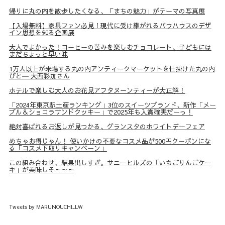
帰りに丸の内を散歩したくなる、「まちの魅力」がテーマの写真展
【入場無料】家具ファン必見！現代に受け継がれるバウハウスのデザ
イン思想を知る企画展
大人でよかった！コーヒーの苦みを楽しむチョコレート、子どもには
まだちょっと早い味
1万人以上が来場する丸の内アンティークマーケットを仕掛けた丸の内
びと― 大西彩加さん
ホテルで楽しむ大人のお花見アフタヌーンティーが大正解！
「2024年東京駅土産ランキング」3位のスイーツブランド、新作「メー
プル＆ショコラサンドクッキー」で2025年も入賞確実だーっ！
絶対喜ばれるお返しが見つかる、グランスタのホワイトデーフェア
めちゃお得じゃん！ 使いかけの不要なコスメ品が500円クーポンにな
る「コスメ下取りキャンペーン」
この組み合わせ、結果出しすぎ。サニーヒルズの「いちごりんごケー
キ」が美味しそ～～～
Tweets by MARUNOUCHI_LW