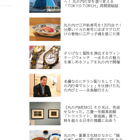
へ！ 丸の内の空を塗り変える
「TOKYO TORCH」再開発秘話
丸の内で江戸前寿司を1万円台で！
分厚いイカの寿司にほぼマグロだ
けの巻物に江戸っ子魂を感じた夜
さりげなく個性を演出するヴィン
テージウォッチ 一点ものの魅力
を楽しめるフェアを丸の内で開催
名優なのにチラシ配りもして「丸
の内行幸マルシェ」を仕掛けた丸
の内びと――永島敏行さん
【丸の内MEMO】その光は、色褪
せなかった。三菱一号館美術館
「トワイライト、新版画」展で、
時を超える日本の情趣に出会う
丸の内・重要文化財のなかに“隠
れ家”出現！「明治安田CAFE 丸の