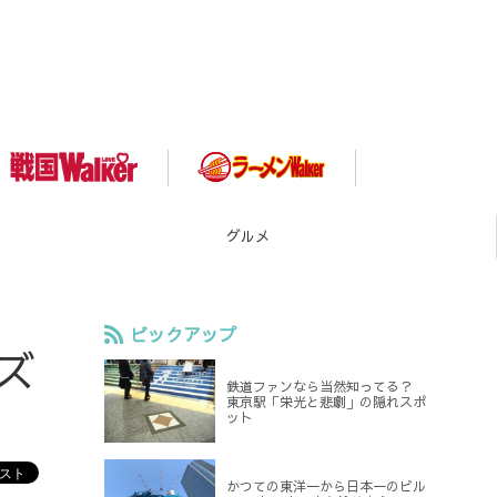
スポット
ピックアップ
ズ
鉄道ファンなら当然知ってる？
東京駅「栄光と悲劇」の隠れスポ
ット
かつての東洋一から日本一のビル