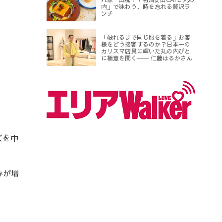
内」で味わう、時を忘れる贅沢ラ
ンチ
「破れるまで同じ服を着る」お客
様をどう接客するのか？日本一の
カリスマ店員に輝いた丸の内びと
に極意を聞く―― 仁藤はるかさん
ズを中
みが増