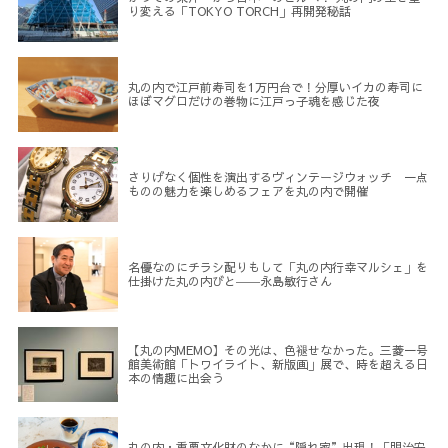
り変える「TOKYO TORCH」再開発秘話
丸の内で江戸前寿司を1万円台で！分厚いイカの寿司に
ほぼマグロだけの巻物に江戸っ子魂を感じた夜
さりげなく個性を演出するヴィンテージウォッチ 一点
ものの魅力を楽しめるフェアを丸の内で開催
名優なのにチラシ配りもして「丸の内行幸マルシェ」を
仕掛けた丸の内びと――永島敏行さん
【丸の内MEMO】その光は、色褪せなかった。三菱一号
館美術館「トワイライト、新版画」展で、時を超える日
本の情趣に出会う
丸の内・重要文化財のなかに“隠れ家”出現！「明治安