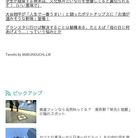
学生が経営する喫茶店、文化祭みたいなのを想像してると裏切られる
ぞ！（いい意味で）
大谷翔平が「人生で一番うまい」と語ったポテトチップスに「お酒が
進みそうな新味」登場！
グランスタに行けば解決することは結構ある、たとえば「母の日に何
あげよう…」っていう悩みとか
Tweets by MARUNOUCHI_LW
ピックアップ
鉄道ファンなら当然知ってる？ 東京駅「栄光と悲劇」
の隠れスポット
かつての東洋一から日本一のビルへ！ 丸の内の空を塗