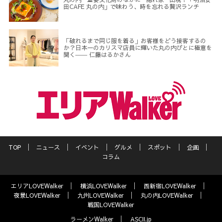
田CAFE 丸の内」で味わう、時を忘れる贅沢ランチ
「破れるまで同じ服を着る」お客様をどう接客するの
か？日本一のカリスマ店員に輝いた丸の内びとに極意を
聞く―― 仁藤はるかさん
TOP
ニュース
イベント
グルメ
スポット
企画
コラム
エリアLOVEWalker
横浜LOVEWalker
西新宿LOVEWalker
夜景LOVEWalker
九州LOVEWalker
丸の内LOVEWalker
戦国LOVEWalker
ラーメンWalker
ASCII.jp