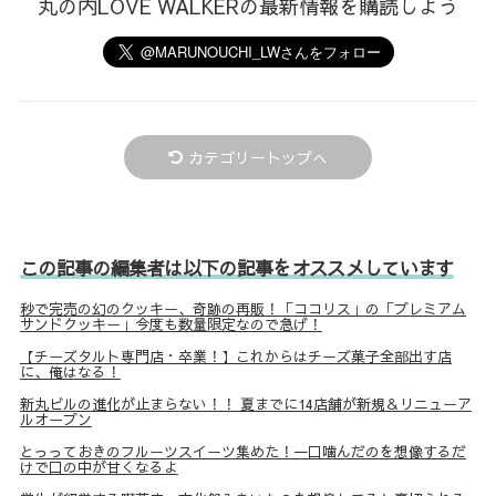
丸の内LOVE WALKERの最新情報を購読しよう
カテゴリートップへ
この記事の編集者は以下の記事をオススメしています
秒で完売の幻のクッキー、奇跡の再販！「ココリス」の「プレミアム
サンドクッキー」今度も数量限定なので急げ！
【チーズタルト専門店・卒業！】これからはチーズ菓子全部出す店
に、俺はなる！
新丸ビルの進化が止まらない！！ 夏までに14店舗が新規＆リニューア
ルオープン
とっっておきのフルーツスイーツ集めた！一口噛んだのを想像するだ
けで口の中が甘くなるよ