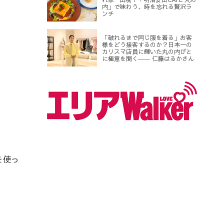
内」で味わう、時を忘れる贅沢ラ
ンチ
「破れるまで同じ服を着る」お客
様をどう接客するのか？日本一の
カリスマ店員に輝いた丸の内びと
に極意を聞く―― 仁藤はるかさん
を使っ