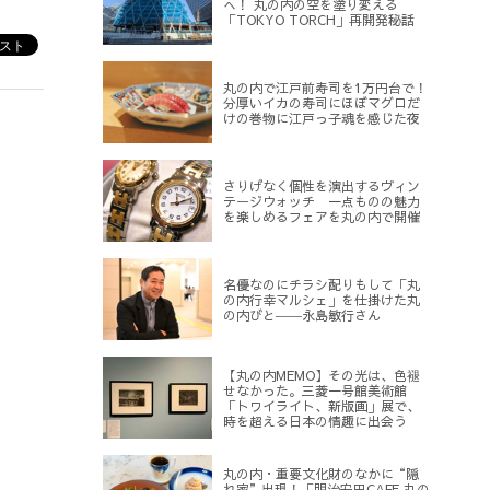
へ！ 丸の内の空を塗り変える
「TOKYO TORCH」再開発秘話
丸の内で江戸前寿司を1万円台で！
分厚いイカの寿司にほぼマグロだ
けの巻物に江戸っ子魂を感じた夜
さりげなく個性を演出するヴィン
テージウォッチ 一点ものの魅力
を楽しめるフェアを丸の内で開催
名優なのにチラシ配りもして「丸
の内行幸マルシェ」を仕掛けた丸
の内びと――永島敏行さん
【丸の内MEMO】その光は、色褪
せなかった。三菱一号館美術館
「トワイライト、新版画」展で、
時を超える日本の情趣に出会う
丸の内・重要文化財のなかに“隠
れ家”出現！「明治安田CAFE 丸の