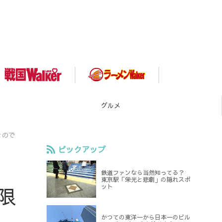
スポット
なので
ピックアップ
鉄道ファンなら当然知ってる？
東京駅「栄光と悲劇」の隠れスポ
ット
限
かつての東洋一から日本一のビル