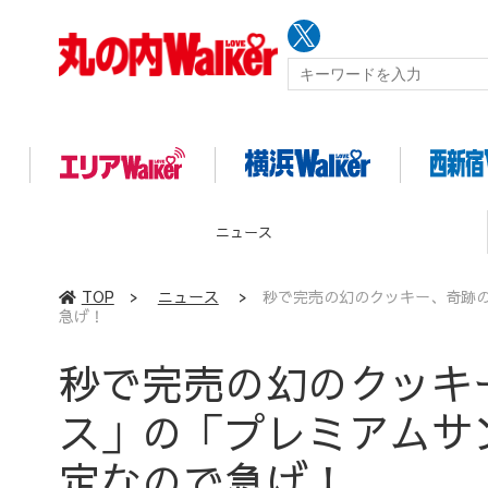
イベント
TOP
>
ニュース
>
秒で完売の幻のクッキー、奇跡
急げ！
秒で完売の幻のクッキ
ス」の「プレミアムサ
定なので急げ！