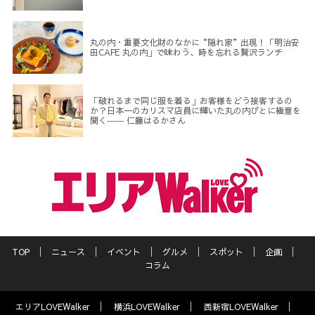
丸の内・重要文化財のなかに“隠れ家”出現！「明治安
田CAFE 丸の内」で味わう、時を忘れる贅沢ランチ
「破れるまで同じ服を着る」お客様をどう接客するの
か？日本一のカリスマ店員に輝いた丸の内びとに極意を
聞く―― 仁藤はるかさん
TOP
ニュース
イベント
グルメ
スポット
企画
コラム
エリアLOVEWalker
横浜LOVEWalker
西新宿LOVEWalker