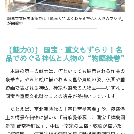
静嘉堂文庫美術館では「絵画入門 よくわかる神仏と人物のフシギ」
が開催中
【魅力①】 国宝・重文もずらり！名
品でめぐる神仏と人物の“物語絵巻”
本展の第一の魅力は、何といっても展示される作品の
豪華さ。やまと絵に描かれる天皇や貴族の姿、仏画や垂
迹画で表される神仏、禅宗や道教の人物画――いずれも
国宝や重要文化財クラスの逸品が勢揃いしています。
たとえば、南北朝時代の「春日宮曼荼羅」や、極楽浄
土の情景を細密に描いた「当麻曼荼羅」、国宝「禅機図
断簡 智常禅師図」、中国・南宋の画僧・牧谿が描いた