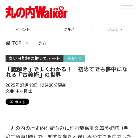
toggle
naviga
グルメ
スポット
企画
TOP
>
コラム
青い日記帳の推し丸アート
第54回
「謎解き」でよくわかる！ 初めてでも夢中にな
れる「古美術」の世界
2025年07月18日 12時00分更新
文● 中村剛士
丸の内の歴史的な街並みに佇む静嘉堂文庫美術館（明
治生命館1階）で、知的な驚きと親しみやすさを両立した