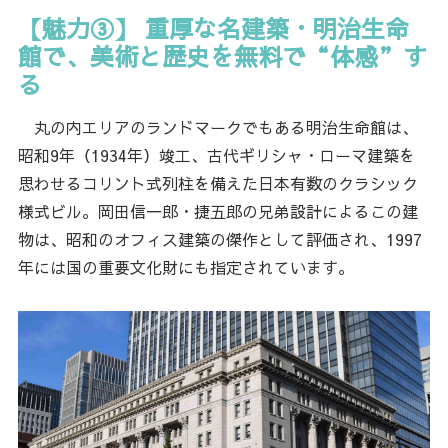
【魅力③】 重厚な名建築・明治生命
館で、美術と歴史を無料で“体感”す
る
丸の内エリアのランドマークでもある明治生命館は、
昭和9年（1934年）竣工、古代ギリシャ・ローマ建築を
思わせるコリント式列柱を備えた日本有数のクラシック
様式ビル。岡田信一郎・捷五郎の兄弟設計によるこの建
物は、昭和のオフィス建築の傑作として評価され、1997
年には国の重要文化財にも指定されています。