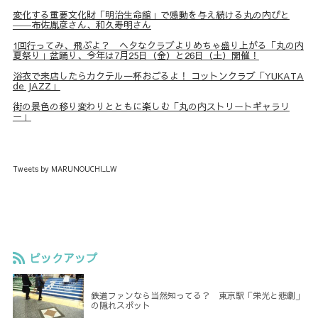
変化する重要文化財「明治生命館」で感動を与え続ける丸の内びと
――布佐胤彦さん、和久寿明さん
1回行ってみ、飛ぶよ？ ヘタなクラブよりめちゃ盛り上がる「丸の内
夏祭り」盆踊り、今年は7月25日（金）と26日（土）開催！
浴衣で来店したらカクテル一杯おごるよ！ コットンクラブ「YUKATA
de JAZZ」
街の景色の移り変わりとともに楽しむ「丸の内ストリートギャラリ
ー」
Tweets by MARUNOUCHI_LW
ピックアップ
鉄道ファンなら当然知ってる？ 東京駅「栄光と悲劇」
の隠れスポット