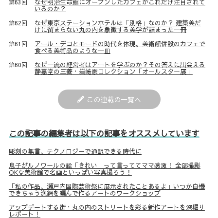
なぜ明治生命館にオープンしたカフェがこれだけ注目されて
第63回
いるのか？
なぜ東京ステーションホテルは「別格」なのか？ 建築美だ
第62回
けに留まらない丸の内を象徴する美学が詰まった一冊
アール・デコとモードの時代を体現。美術館併設のカフェで
第61回
食べる美術品のような一皿
なぜ一流の経営者はアートを学ぶのか？その答えに出会える
第60回
静嘉堂の三菱・岩﨑家コレクション「オールスター展」
この連載の一覧へ
この記事の編集者は以下の記事をオススメしています
彫刻の無言、テクノロジーで通訳できる時代に
息子がルノワールの絵「きれい」って言っててママ感激！ 全部撮影
OKな美術館で名画といっぱい写真撮ろう！
「私の作品、瀬戸内国際芸術祭に展示されたことあるよ」いつか自慢
できちゃう漁網を編んで作るアートのワークショップ
アップデートする街・丸の内のストリートを彩る新作アートを深堀り
レポート！