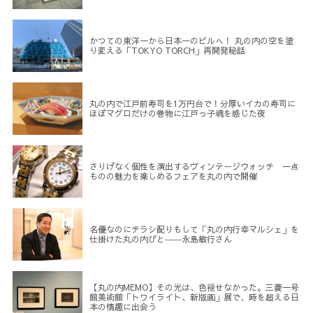
かつての東洋一から日本一のビルへ！ 丸の内の空を塗
り変える「TOKYO TORCH」再開発秘話
丸の内で江戸前寿司を1万円台で！分厚いイカの寿司に
ほぼマグロだけの巻物に江戸っ子魂を感じた夜
さりげなく個性を演出するヴィンテージウォッチ 一点
ものの魅力を楽しめるフェアを丸の内で開催
名優なのにチラシ配りもして「丸の内行幸マルシェ」を
仕掛けた丸の内びと――永島敏行さん
【丸の内MEMO】その光は、色褪せなかった。三菱一号
館美術館「トワイライト、新版画」展で、時を超える日
本の情趣に出会う