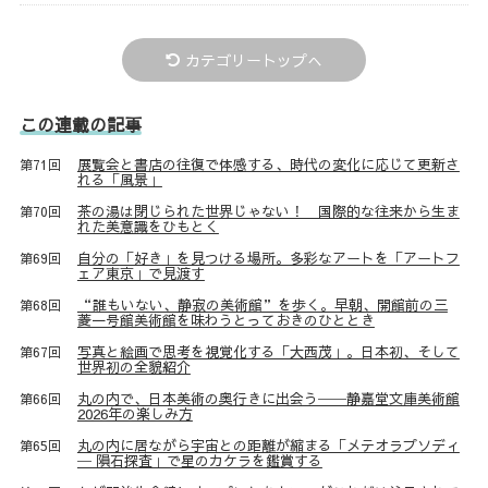
カテゴリートップへ
この連載の記事
展覧会と書店の往復で体感する、時代の変化に応じて更新さ
第71回
れる「風景」
茶の湯は閉じられた世界じゃない！ 国際的な往来から生ま
第70回
れた美意識をひもとく
自分の「好き」を見つける場所。多彩なアートを「アートフ
第69回
ェア東京」で見渡す
“誰もいない、静寂の美術館”を歩く。早朝、開館前の三
第68回
菱一号館美術館を味わうとっておきのひととき
写真と絵画で思考を視覚化する「大西茂」。日本初、そして
第67回
世界初の全貌紹介
丸の内で、日本美術の奥行きに出会う──静嘉堂文庫美術館
第66回
2026年の楽しみ方
丸の内に居ながら宇宙との距離が縮まる「メテオラプソディ
第65回
─ 隕石探査」で星のカケラを鑑賞する