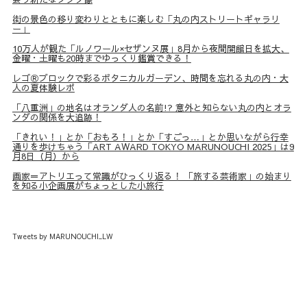
街の景色の移り変わりとともに楽しむ「丸の内ストリートギャラリ
ー」
10万人が観た「ルノワール×セザンヌ展」8月から夜間開館日を拡大、
金曜・土曜も20時までゆっくり鑑賞できる！
レゴⓇブロックで彩るボタニカルガーデン、時間を忘れる丸の内・大
人の夏体験レポ
「八重洲」の地名はオランダ人の名前!? 意外と知らない丸の内とオラ
ンダの関係を大追跡！
「きれい！」とか「おもろ！」とか「すごっ…」とか思いながら行幸
通りを歩けちゃう「ART AWARD TOKYO MARUNOUCHI 2025」は9
月8日（月）から
画家＝アトリエって常識がひっくり返る！ 「旅する芸術家」の始まり
を知る小企画展がちょっとした小旅行
Tweets by MARUNOUCHI_LW