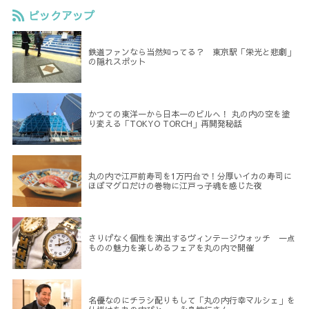
ピックアップ
鉄道ファンなら当然知ってる？ 東京駅「栄光と悲劇」
の隠れスポット
かつての東洋一から日本一のビルへ！ 丸の内の空を塗
り変える「TOKYO TORCH」再開発秘話
丸の内で江戸前寿司を1万円台で！分厚いイカの寿司に
ほぼマグロだけの巻物に江戸っ子魂を感じた夜
さりげなく個性を演出するヴィンテージウォッチ 一点
ものの魅力を楽しめるフェアを丸の内で開催
名優なのにチラシ配りもして「丸の内行幸マルシェ」を