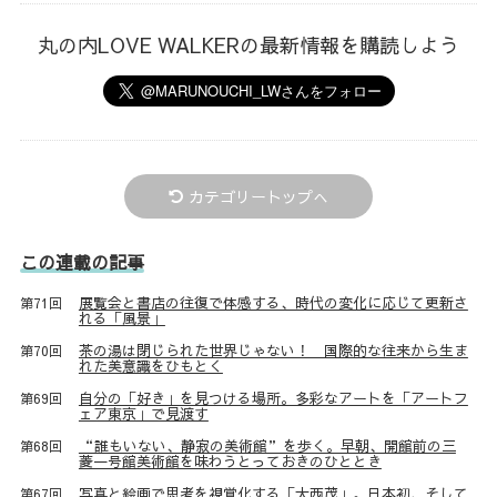
丸の内LOVE WALKERの最新情報を購読しよう
カテゴリートップへ
この連載の記事
展覧会と書店の往復で体感する、時代の変化に応じて更新さ
第71回
れる「風景」
茶の湯は閉じられた世界じゃない！ 国際的な往来から生ま
第70回
れた美意識をひもとく
自分の「好き」を見つける場所。多彩なアートを「アートフ
第69回
ェア東京」で見渡す
“誰もいない、静寂の美術館”を歩く。早朝、開館前の三
第68回
菱一号館美術館を味わうとっておきのひととき
写真と絵画で思考を視覚化する「大西茂」。日本初、そして
第67回