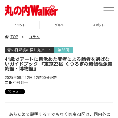
toggle
naviga
グルメ
スポット
企画
TOP
>
コラム
青い日記帳の推し丸アート
第56回
41歳でアートに目覚めた著者による読者を選ばな
いガイドブック 『東京23区 くつろぎの超個性派美
術館・博物館』
2025年08月12日 12時00分更新
文● 中村剛士
あらためて説明するまでもなく東京23区は、国内外に