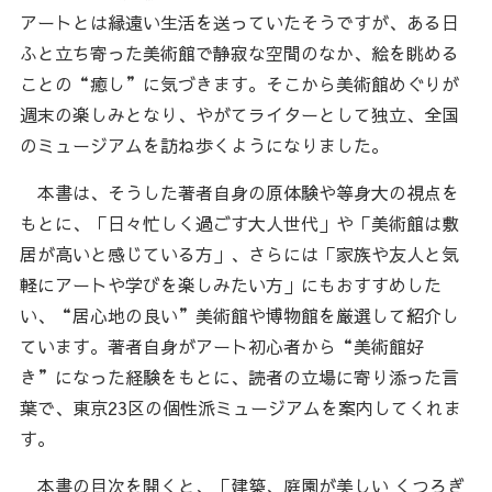
アートとは縁遠い生活を送っていたそうですが、ある日
ふと立ち寄った美術館で静寂な空間のなか、絵を眺める
ことの“癒し”に気づきます。そこから美術館めぐりが
週末の楽しみとなり、やがてライターとして独立、全国
のミュージアムを訪ね歩くようになりました。
本書は、そうした著者自身の原体験や等身大の視点を
もとに、「日々忙しく過ごす大人世代」や「美術館は敷
居が高いと感じている方」、さらには「家族や友人と気
軽にアートや学びを楽しみたい方」にもおすすめした
い、“居心地の良い”美術館や博物館を厳選して紹介し
ています。著者自身がアート初心者から“美術館好
き”になった経験をもとに、読者の立場に寄り添った言
葉で、東京23区の個性派ミュージアムを案内してくれま
す。
本書の目次を開くと、「建築、庭園が美しい くつろぎ