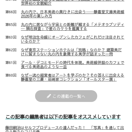
世界初の全貌紹介
丸の内で、日本美術の奥行きに出会う──静嘉堂文庫美術館
第66回
2026年の楽しみ方
丸の内に居ながら宇宙との距離が縮まる「メテオラプソディ
第65回
─ 隕石探査」で星のカケラを鑑賞する
なぜ明治生命館にオープンしたカフェがこれだけ注目されて
第63回
いるのか？
なぜ東京ステーションホテルは「別格」なのか？ 建築美だ
第62回
けに留まらない丸の内を象徴する美学が詰まった一冊
アール・デコとモードの時代を体現。美術館併設のカフェで
第61回
食べる美術品のような一皿
なぜ一流の経営者はアートを学ぶのか？その答えに出会える
第60回
静嘉堂の三菱・岩﨑家コレクション「オールスター展」
この連載の一覧へ
この記事の編集者は以下の記事をオススメしています
藤田嗣治はセルフプロデュースの達人だった！ 「写真」を通して出
会う新たなフジタ像