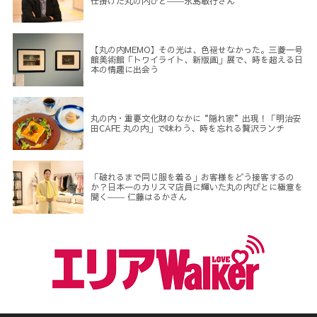
仕掛けた丸の内びと――永島敏行さん
【丸の内MEMO】その光は、色褪せなかった。三菱一号
館美術館「トワイライト、新版画」展で、時を超える日
本の情趣に出会う
丸の内・重要文化財のなかに“隠れ家”出現！「明治安
田CAFE 丸の内」で味わう、時を忘れる贅沢ランチ
「破れるまで同じ服を着る」お客様をどう接客するの
か？日本一のカリスマ店員に輝いた丸の内びとに極意を
聞く―― 仁藤はるかさん