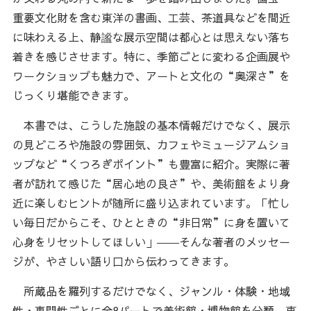
重要文化財を含む東洋の書画、工芸、茶道具などを間近
に味わえる上、静謐な展示空間は都心とは思えない落ち
着きを感じさせます。特に、季節ごとに変わる企画展や
ワークショップも魅力で、アートと文化の“奥深さ”を
じっくり堪能できます。
本書では、こうした施設の基本情報だけでなく、展示
の見どころや施設の雰囲気、カフェやミュージアムショ
ップなど“くつろぎポイント”も豊富に紹介。実際に著
者が訪れて感じた“居心地の良さ”や、美術館をより身
近に楽しむヒントが随所に盛り込まれています。「忙し
い毎日だからこそ、ひとときの“非日常”に身を置いて
心身をリセットしてほしい」――そんな著者のメッセー
ジが、やさしい語り口から伝わってきます。
所蔵品を羅列するだけでなく、ジャンル・体験・地域
性・専門性ごとに全8パートで美術館・博物館を分類。東