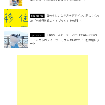
自分らしい生き方をデザイン。新しくなっ
sponsored
た「宮崎県移住ガイドブック」を公開中！
下関の「ふぐ」を一泊二日で学んで味わ
sponsored
う！ガストロノミーツーリズムのFAMツアーを体験レポ
ート