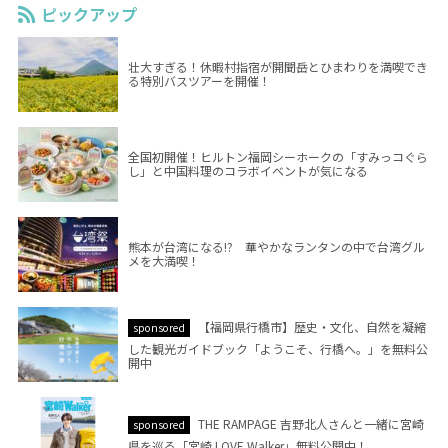
ピックアップ
壮大すぎる！休暇村指宿が開聞岳とひまわりを満喫でき
る特別バスツアーを開催！
全国初開催！ヒルトン福岡シーホークの「すみっコぐら
し」と中国料理のコラボイベントが気になる
熊本が台湾になる!? 華やかなランタンの中で台湾グル
メを大満喫！
【福岡県行橋市】歴史・文化、自然を凝縮
sponsored
した観光ガイドブック「ようこそ、行橋へ。」を無料公
開中
THE RAMPAGE 吉野北人さんと一緒に宮崎
sponsored
県を巡る「宮崎 LOVE Walker」無料公開中！