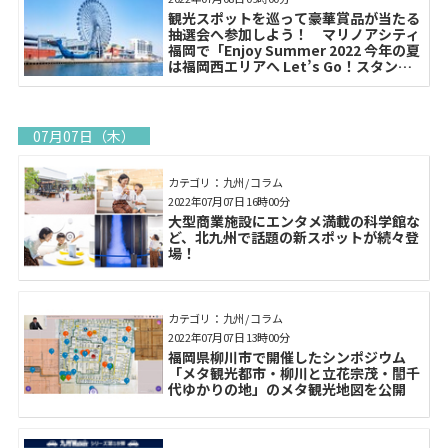
観光スポットを巡って豪華賞品が当たる
抽選会へ参加しよう！ マリノアシティ
福岡で「Enjoy Summer 2022 今年の夏
は福岡西エリアへ Let’s Go！スタンプ
ラリー」を開催
07月07日（木）
カテゴリ： 九州 / コラム
2022年07月07日 16時00分
大型商業施設にエンタメ満載の科学館な
ど、北九州で話題の新スポットが続々登
場！
カテゴリ： 九州 / コラム
2022年07月07日 13時00分
福岡県柳川市で開催したシンポジウム
「メタ観光都市・柳川と立花宗茂・誾千
代ゆかりの地」のメタ観光地図を公開