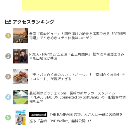
アクセスランキング
全室「海峡ビュー」！関門海峡の絶景を満喫できる「BEB5門
司港」でときめきステイ体験はいかが？
NODA・MAP第27回公演「正三角関係」 松本潤×長澤まさみ
×永山瑛太が共演
ゴディバ×白くまのおいしさが一つに！「南国白くま最中 チ
ョコレート」が贅沢すぎる
最前列はピッチまで5m、長崎の新サッカースタジアム
「PEACE STADIUM Connected by SoftBank」の一般観客席情
報を公開
THE RAMPAGE 吉野北人さんと一緒に宮崎県を
sponsored
巡る「宮崎 LOVE Walker」無料公開中！