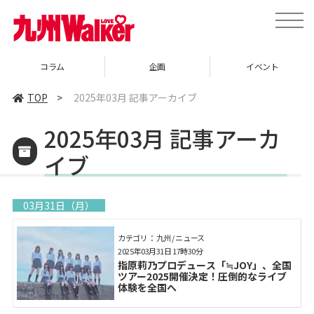
toggle
naviga
コラム
企画
イベント
TOP
>
2025年03月 記事アーカイブ
2025年03月 記事アーカ
イブ
03月31日（月）
カテゴリ： 九州 / ニュース
2025年03月31日 17時30分
指原莉乃プロデュース「≒JOY」、全国
ツアー2025開催決定！圧倒的なライブ
体験を全国へ