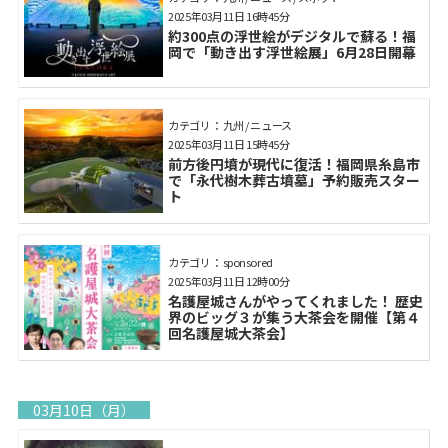
2025年03月11日 16時45分
約300点の浮世絵がデジタルで蘇る！福
岡で「動き出す浮世絵展」6月28日開幕
カテゴリ： 九州 / ニュース
2025年03月11日 15時45分
前方後円墳が現代に復活！福岡県糸島市
で「永代樹木葬古墳墓」予約販売スター
ト
カテゴリ： sponsored
2025年03月11日 12時00分
名護屋城さんがやってくれました！ 歴史
界のビッグ３が集う大茶会を開催【第４
回名護屋城大茶会】
03月10日（月）