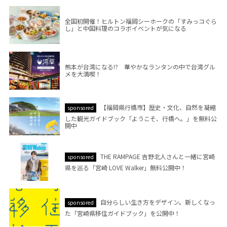
全国初開催！ヒルトン福岡シーホークの「すみっコぐら
し」と中国料理のコラボイベントが気になる
熊本が台湾になる!? 華やかなランタンの中で台湾グル
メを大満喫！
【福岡県行橋市】歴史・文化、自然を凝縮
sponsored
した観光ガイドブック「ようこそ、行橋へ。」を無料公
開中
THE RAMPAGE 吉野北人さんと一緒に宮崎
sponsored
県を巡る「宮崎 LOVE Walker」無料公開中！
自分らしい生き方をデザイン。新しくなっ
sponsored
た「宮崎県移住ガイドブック」を公開中！