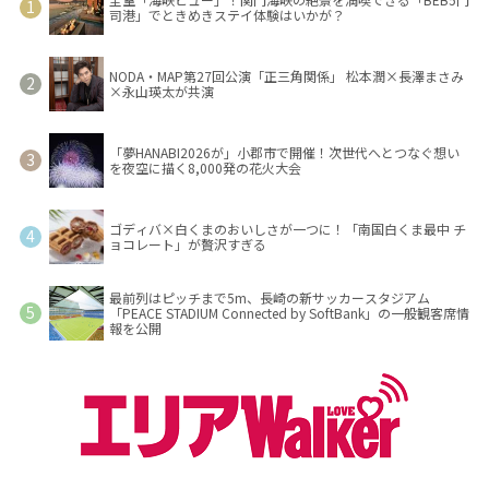
司港」でときめきステイ体験はいかが？
NODA・MAP第27回公演「正三角関係」 松本潤×長澤まさみ
×永山瑛太が共演
「夢HANABI2026が」小郡市で開催！次世代へとつなぐ想い
を夜空に描く8,000発の花火大会
ゴディバ×白くまのおいしさが一つに！「南国白くま最中 チ
ョコレート」が贅沢すぎる
最前列はピッチまで5m、長崎の新サッカースタジアム
「PEACE STADIUM Connected by SoftBank」の一般観客席情
報を公開