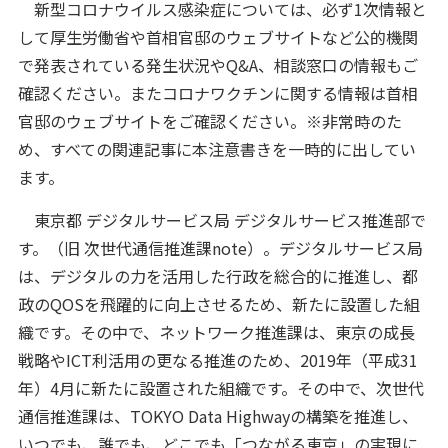
新型コロナウイルス感染症については、必ず1次情報と
して厚生労働省や首相官邸のウェブサイトなど公的機関
で発表されている発生状況やQ&A、相談窓口の情報もご
確認ください。またコロナワクチンに関する情報は首相
官邸のウェブサイトをご確認ください。※非常時のた
め、すべての関連記事に本注意書きを一時的に出してい
ます。
東京都 デジタルサービス局 デジタルサービス推進部で
す。（旧 次世代通信推進課note）。デジタルサービス局
は、デジタルの力を活用した行政を総合的に推進し、都
政のQOSを飛躍的に向上させるため、新たに設置した組
織です。その中で、ネットワーク推進課は、東京の成長
戦略やICT利活用の更なる推進のため、2019年（平成31
年）4月に新たに設置された組織です。その中で、次世代
通信推進課は、TOKYO Data Highwayの構築を推進し、
いつでも、誰でも、どこでも「つながる東京」の実現に