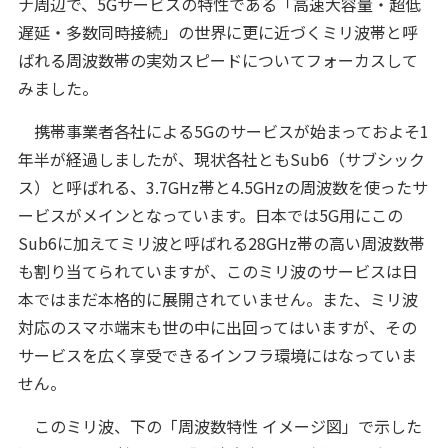
ナ周辺で、5Gサービスの特性である「高速大容量・超低
遅延・多数同時接続」の世界に更に近づくミリ波帯と呼
ばれる周波数帯の実効スピードについてフォーカスして
みました。
携帯事業者各社による5Gのサービスが始まっておよそ1
年半が経過しましたが、現状各社ともSub6（サブシック
ス）と呼ばれる、3.7GHz帯と4.5GHzの周波数を使ったサ
ービスがメインとなっています。日本では5G用にこの
Sub6に加えてミリ波と呼ばれる28GHz帯の高い周波数帯
も割り当てられていますが、このミリ波のサービスは日
本ではまだ本格的に展開されていません。また、ミリ波
対応のスマホ端末も世の中に出回ってはいますが、その
サービスを広く享受できるインフラ環境にはなっていま
せん。
このミリ波、下の「周波数特性 イメージ図」で示した