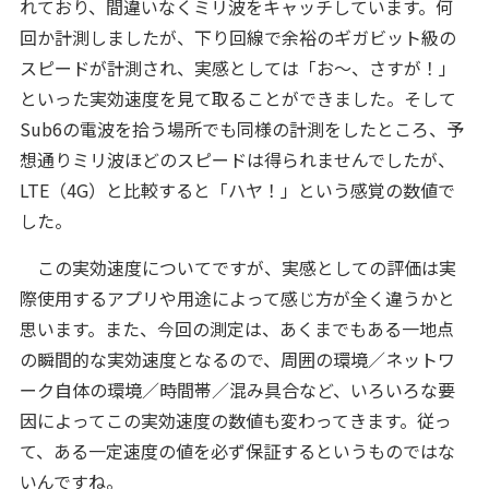
れており、間違いなくミリ波をキャッチしています。何
回か計測しましたが、下り回線で余裕のギガビット級の
スピードが計測され、実感としては「お～、さすが！」
といった実効速度を見て取ることができました。そして
Sub6の電波を拾う場所でも同様の計測をしたところ、予
想通りミリ波ほどのスピードは得られませんでしたが、
LTE（4G）と比較すると「ハヤ！」という感覚の数値で
した。
この実効速度についてですが、実感としての評価は実
際使用するアプリや用途によって感じ方が全く違うかと
思います。また、今回の測定は、あくまでもある一地点
の瞬間的な実効速度となるので、周囲の環境／ネットワ
ーク自体の環境／時間帯／混み具合など、いろいろな要
因によってこの実効速度の数値も変わってきます。従っ
て、ある一定速度の値を必ず保証するというものではな
いんですね。