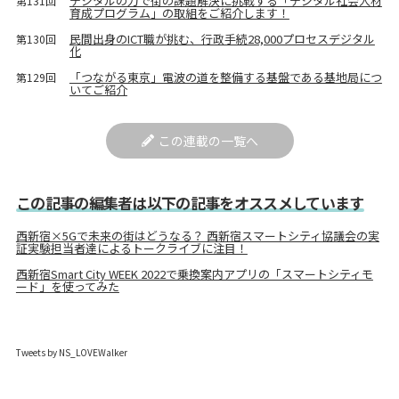
デジタルの力で街の課題解決に挑戦する「デジタル社会人材
第131回
育成プログラム」の取組をご紹介します！
民間出身のICT職が挑む、行政手続28,000プロセスデジタル
第130回
化
「つながる東京」電波の道を整備する基盤である基地局につ
第129回
いてご紹介
この連載の一覧へ
この記事の編集者は以下の記事をオススメしています
西新宿×5Gで未来の街はどうなる？ 西新宿スマートシティ協議会の実
証実験担当者達によるトークライブに注目！
西新宿Smart City WEEK 2022で乗換案内アプリの「スマートシティモ
ード」を使ってみた
Tweets by NS_LOVEWalker