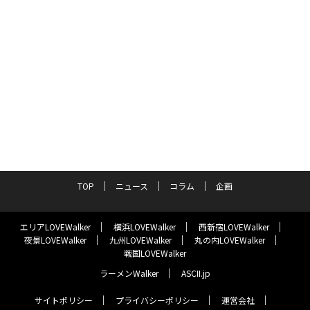
TOP
ニュース
コラム
企画
エリアLOVEWalker
横浜LOVEWalker
西新宿LOVEWalker
夜景LOVEWalker
九州LOVEWalker
丸の内LOVEWalker
戦国LOVEWalker
ラーメンWalker
ASCII.jp
サイトポリシー
プライバシーポリシー
運営会社