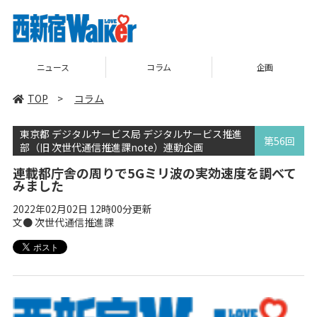
コラム
企画
TOP
TOP
>
コラム
東京都 デジタルサービス局 デジタルサービス推進
第56回
部（旧 次世代通信推進課note）連動企画
連載都庁舎の周りで5Gミリ波の実効速度を調べて
みました
2022年02月02日 12時00分更新
文● 次世代通信推進課