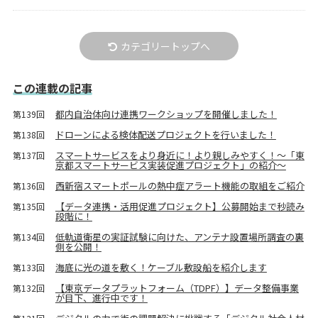
カテゴリートップへ
この連載の記事
都内自治体向け連携ワークショップを開催しました！
第139回
ドローンによる検体配送プロジェクトを行いました！
第138回
スマートサービスをより身近に！より親しみやすく！～「東
第137回
京都スマートサービス実装促進プロジェクト」の紹介～
西新宿スマートポールの熱中症アラート機能の取組をご紹介
第136回
【データ連携・活用促進プロジェクト】公募開始まで秒読み
第135回
段階に！
低軌道衛星の実証試験に向けた、アンテナ設置場所調査の裏
第134回
側を公開！
海底に光の道を敷く！ケーブル敷設船を紹介します
第133回
【東京データプラットフォーム（TDPF）】データ整備事業
第132回
が目下、進行中です！