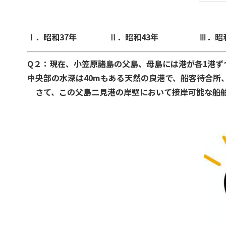
Ⅰ．昭和37年 Ⅱ．昭和43年 Ⅲ．昭
Q２：現在、小笠原諸島の父島、母島には港が各1港ずつ
中央部の水深は40mもある天然の良港で、船客待合所
さて、この父島二見港の岸壁において接岸可能な船舶