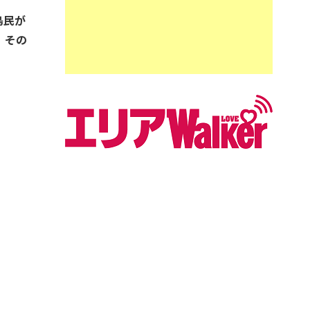
島民が
、その