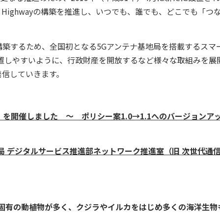
a Highwayの構築を推進し、いつでも、誰でも、どこでも「つ
築するため、全国初となる5Gアンテナ基地局を搭載するスマ
置しやすいように、行政財産を開放するなど様々な取組みを展
発信していきます。
開催しました ～ ポリシー案1.0→1.1へのバージョンア
局 デジタルサービス推進部ネットワーク推進室（旧 次世代通
固有の動植物が多く、クジラやイルカをはじめ多くの海洋生物