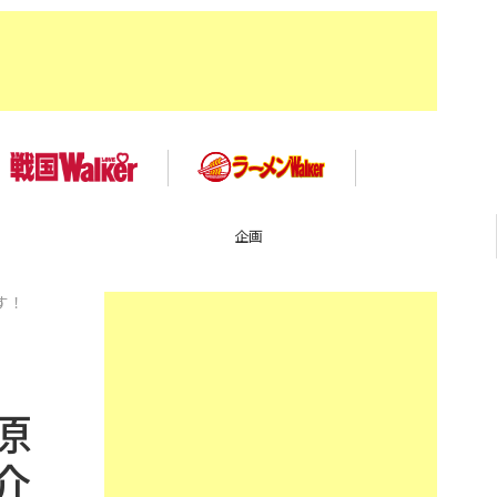
企画
ます！
原
介