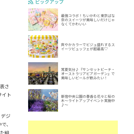
ピックアップ
最強コラボ！ちいかわと東京ばな
奈のスイーツが美味しいだけじゃ
なくてかわいい
爽やかカラーでビジュ盛れするス
イーツビュッフェが超最高♡
常夏気分♪『サンセットビーチ・
オーストラリアビアガーデン』で
美味しいビールが飲みたい！
表さ
サイト
新宿中央公園の春香る花々と桜の
木～ライトアップイベント実施中
♪～
、デジ
中で、
れた組