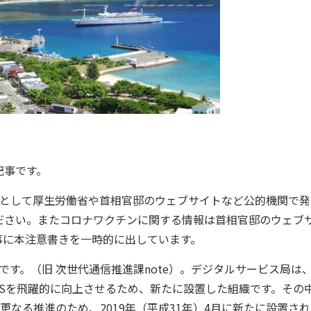
記事です。
として厚生労働省や首相官邸のウェブサイトなど公的機関で発
ださい。またコロナワクチンに関する情報は首相官邸のウェブ
事に本注意書きを一時的に出しています。
す。（旧 次世代通信推進課note）。デジタルサービス局は
Sを飛躍的に向上させるため、新たに設置した組織です。その
更なる推進のため、2019年（平成31年）4月に新たに設置さ