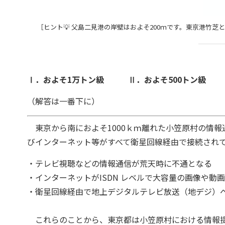
［ヒント💡 父島二見港の岸壁はおよそ200ｍです。東京港竹
Ⅰ．およそ1万トン級 Ⅱ．およそ500トン級 
（解答は一番下に）
東京から南におよそ1000ｋｍ離れた小笠原村の情報
びインターネット等がすべて衛星回線経由で接続され
・テレビ視聴などの情報通信が荒天時に不通となる
・
インターネットがISDN レベルで大容量の画像や動
・衛星回線経由で地上デジタルテレビ放送（地デジ）
これらのことから、東京都は小笠原村における情報提