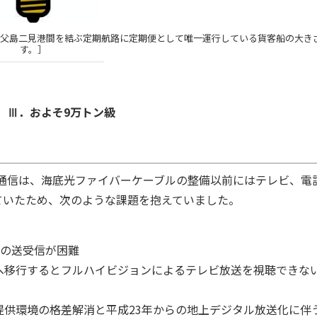
芝と父島二見港間を結ぶ定期航路に定期便として唯一運行している貨客船の大き
す。］
Ⅲ．およそ9万トン級
通信は、海底光ファイバーケーブルの整備以前にはテレビ、電
ていたため、次のような課題を抱えていました。
画の送受信が困難
へ移行するとフルハイビジョンによるテレビ放送を視聴できな
供環境の格差解消と平成23年からの地上デジタル放送化に伴