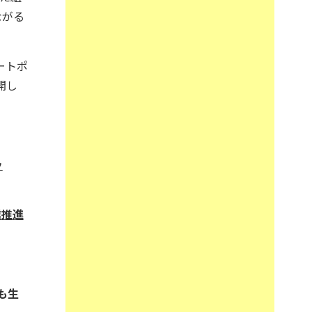
ながる
ートポ
開し
ッ
信推進
も生