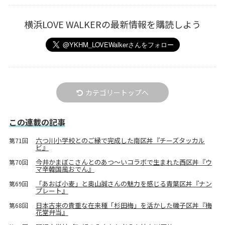
横浜LOVE WALKERの最新情報を購読しよう
カテゴリートップへ
この連載の記事
六つ川小学校とのご縁で完成した南区丼『チーズタッカル
第71回
ビ』
今井かまぼこさんとのあつ～いコラボで生まれた西区丼『ウ
第70回
マ辛韓国風おでん』
「あおば小麦」と奥山誠さんの魅力を感じる青葉区丼『ナン
第69回
プレート』
日本古来の貴重な在来種「杉田梅」を活かした磯子区丼『梅
第68回
花堂弁当』