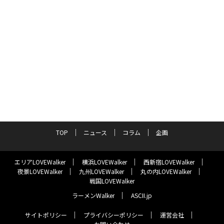
TOP
ニュース
コラム
企画
エリアLOVEWalker
横浜LOVEWalker
西新宿LOVEWalker
夜景LOVEWalker
九州LOVEWalker
丸の内LOVEWalker
戦国LOVEWalker
ラーメンWalker
ASCII.jp
サイトポリシー
プライバシーポリシー
運営会社