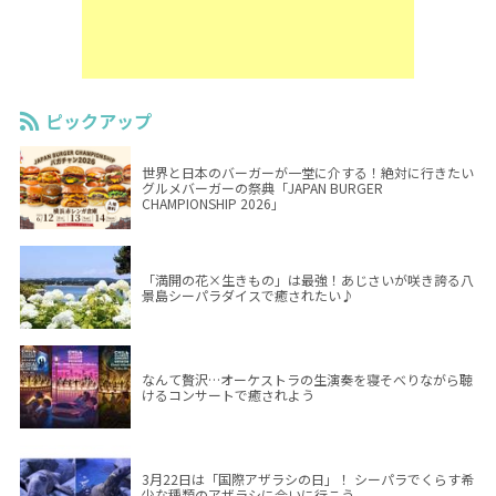
ピックアップ
世界と日本のバーガーが一堂に介する！絶対に行きたい
グルメバーガーの祭典「JAPAN BURGER
CHAMPIONSHIP 2026」
「満開の花×生きもの」は最強！あじさいが咲き誇る八
景島シーパラダイスで癒されたい♪
なんて贅沢…オーケストラの生演奏を寝そべりながら聴
けるコンサートで癒されよう
3月22日は「国際アザラシの日」！ シーパラでくらす希
少な種類のアザラシに会いに行こう