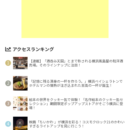
アクセスランキング
【連載】「酒呑み天国」とまで称される横浜髙島屋の和洋酒
売場。そのラインナップに注目！
「記憶に残る渾身の一杯を作ろう。」横浜ベイシェラトンで
ホテルマンの情熱が注ぎ込まれた至高の一杯が誕生！
絵本の世界をクッキー缶で体験！「名作絵本のクッキー缶セ
レクション」期間限定ポップアップストアがそごう横浜に登
場！
映画「ちいかわ 」が横浜を彩る！コスモクロック21のかわい
すぎるライトアップを見に行こう！