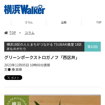
コラム
企画
TOP
TOP
>
コラム
横浜18区の人とまちがつながる TSUBAKI食堂 18区
第42回
丼ものがたり
グリーンポークストロガノフ「西区丼」
2023年12月05日 10時00分更新
文● 椿 直樹