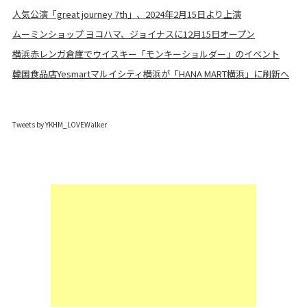
人気公演「great journey 7th」、2024年2月15日より上演
ムーミンショップ ヨコハマ、ジョイナスに12月15日オープン
横浜赤レンガ倉庫でウイスキー「モンキーショルダー」のイベント
韓国食品店Yesmartマルイシティ横浜が「HANA MART横浜」に刷新へ
Tweets by YKHM_LOVEWalker