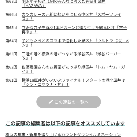
羽沢小学校3年1組のみんなと考えた神奈川区丼
第67回
『HAZAWA』
カツカレーの元祖に想いをはせる中区丼『スポーツライ
第66回
ス』！
立派な穴子を丸々1本ドカーンと盛り付けた鶴見区丼『穴子
第65回
再来』！
子どもたちとのコラボで進化した泉区丼『ウルトラ（冷）メ
第64回
ン』！
三陸の港と横浜の港がつながる瀬谷区丼『瀬谷バーガー
第63回
改』！
佐藤農園さんのお野菜がたっぷり緑区丼『トム・ヤム・ガ
第62回
イ』！
横浜18区丼がいよいよファイナル！スタートの港北区丼は
第61回
『シン・コマツナ・丼』！
この連載の一覧へ
この記事の編集者は以下の記事をオススメしています
横浜の年末・新年を盛り上げるカウントダウンイルミネーション