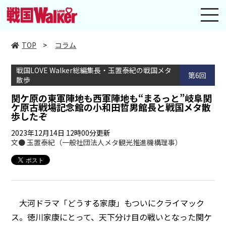
toggl
navig
TOP
>
コラム
戦国LOVE Walker総編集長・玉置泰紀の戦国メタ
第6回
散歩
関ケ原の東軍陣地も西軍陣地も“まるっと”岐阜関
ケ原古戦場記念館の小和田哲男館長と戦国メタ散
歩したぞ
2023年12月14日 12時00分更新
文● 玉置泰紀（一般社団法人メタ観光推進機構理事）
大河ドラマ「どうする家康」もついにクライマック
ス。徳川家康にとって、天下分け目の戦いとなった関ケ