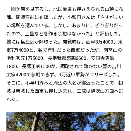
関ケ原を見下ろし、北国街道も押さえられる山頂に布
陣。開戦直前に布陣したが、小和田さんは「さすがにい
い場所を選んでいる。しかし、あまりに、ぎりぎりだっ
たので、土塁などを作る余裕はなかった」と評価した。
麓には島左近が陣取った。開戦時は、西軍8万4000、東
軍7万4000と、数で有利だった西軍だったが、南宮山の
毛利秀元1万5000、長宗我部盛親6600、安国寺恵瓊
1800、長塚正家1500が、調略されて動かない麓の吉川
広家4200で参戦できず、3万近い軍勢がフリーズした。
そこに、小早川秀秋と周辺の大名が寝返ったことで、初
戦は善戦した西軍も押し込まれ、三成は伊吹山方面へ逃
れた。