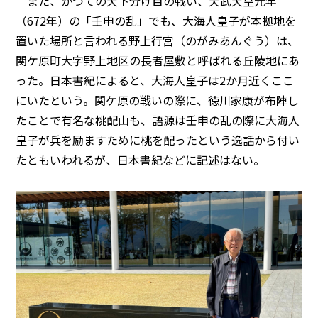
また、かつての天下分け目の戦い、天武天皇元年
（672年）の「壬申の乱」でも、大海人皇子が本拠地を
置いた場所と言われる野上行宮（のがみあんぐう）は、
関ケ原町大字野上地区の長者屋敷と呼ばれる丘陵地にあ
った。日本書紀によると、大海人皇子は2か月近くここ
にいたという。関ケ原の戦いの際に、徳川家康が布陣し
たことで有名な桃配山も、語源は壬申の乱の際に大海人
皇子が兵を励ますために桃を配ったという逸話から付い
たともいわれるが、日本書紀などに記述はない。