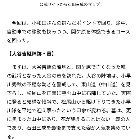
公式サイトから石田三成のマップ
今回は、小和田さんの選んだポイントで回り、途中、
自動車での移動も挟みつつ、関ケ原を体感できるコース
を回った。
【大谷吉継陣跡・墓】
まずは、大谷吉継の陣地と、関ケ原で亡くなった唯一
の武将となった大谷の墓を訪れた。大谷の陣地は、小早
川秀秋の不穏な動きを警戒して、東山道（中山道）を見
下ろし、松尾山を正面に望む山中に布陣していた。実際
に登ると結構な傾斜で、松尾山から駆け下りてきた小早
川隊を平地で迎え撃ったという印象が変わる。墓は、更
に奥まった山中にあり、花が絶えることはない。義の人
であり、石田三成を最後まで支えた姿が人気を集めてい
る。