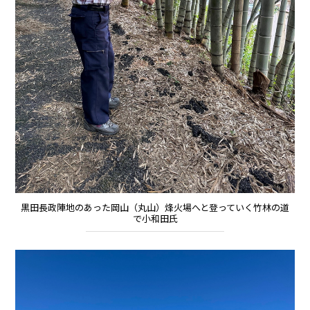
黒田長政陣地のあった岡山（丸山）烽火場へと登っていく竹林の道
で小和田氏