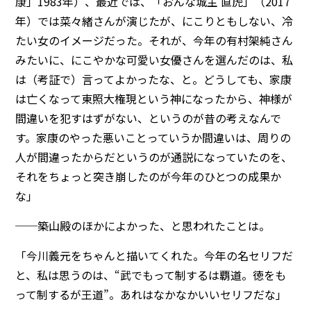
康」1983年）、最近では、「おんな城主 直虎」（2017
年）では菜々緒さんが演じたが、にこりともしない、冷
たい女のイメージだった。それが、今年の有村架純さん
みたいに、にこやかな可愛い女優さんを選んだのは、私
は（考証で）言ってよかったな、と。どうしても、家康
は亡くなって東照大権現という神になったから、神様が
間違いを犯すはずがない、というのが昔の考えなんで
す。家康のやった悪いことっていうか間違いは、周りの
人が間違ったからだというのが通説になっていたのを、
それをちょっと突き崩したのが今年のひとつの成果か
な」
──築山殿のほかによかった、と思われたことは。
「今川義元をちゃんと描いてくれた。今年の名セリフだ
と、私は思うのは、“武でもって制するは覇道。徳をも
って制するが王道”。あれはなかなかいいセリフだな」