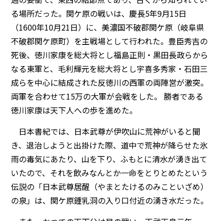
る場所だった。関ケ原の戦いは、慶長5年9月15日
（1600年10月21日）に、美濃国不破郡関ケ原（岐阜県
不破郡関ケ原町）を主戦場として行われた。豊臣秀吉の
死後、徳川家康を総大将とし福島正則・黒田長政らから
なる東軍と、毛利輝元を総大将とし宇喜多秀家・石田三
成らを中心に結成された反徳川の西軍の両陣営が激突。
両軍を合わせて15万の大軍が会戦をした。 勝者である
徳川家康は天下人への歩を進めた。
日本書紀では、日本武尊が伊吹山に荒神がいると聞
き、退治しようと出掛けた際、道中で荒神が降らせた氷
雨の毒気にあたり、山を下り、ふもとに清水が湧き出て
いたので、それを飲みなんとか一命をとりとめたという
伝説の「日本武尊居醒（やまとたけるのみこといざめ）
の泉」は、関ケ原鍾乳洞の入り口付近の湧き水だった。