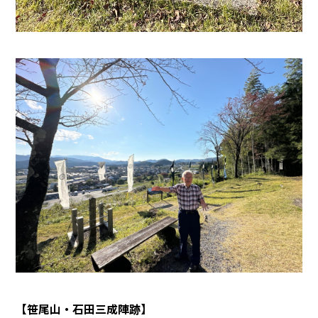
【笹尾山・石田三成陣跡】