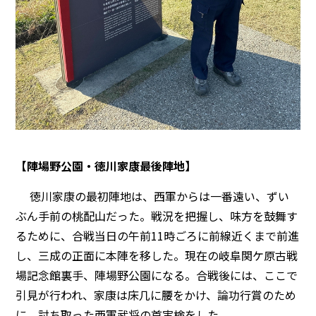
【陣場野公園・徳川家康最後陣地】
徳川家康の最初陣地は、西軍からは一番遠い、ずい
ぶん手前の桃配山だった。戦況を把握し、味方を鼓舞す
るために、合戦当日の午前11時ごろに前線近くまで前進
し、三成の正面に本陣を移した。現在の岐阜関ケ原古戦
場記念館裏手、陣場野公園になる。合戦後には、ここで
引見が行われ、家康は床几に腰をかけ、論功行賞のため
に、討ち取った西軍武将の首実検をした。