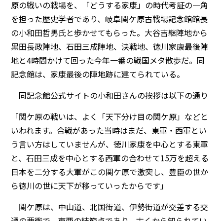
原の戦いの戦場を、「どうする家康」の時代考証の一角
を担った歴史学者であり、岐阜関ケ原古戦場記念館館長
の小和田哲男氏と歩かせてもらった。大谷吉継陣地から
黒田長政陣地、石田三成陣地、決戦地、徳川家康最後陣
地と4時間かけて回った今年一番の戦国メタ散歩だ。同
記念館は、家康最後の陣地跡に建てられている。
同記念館公式サイトの小和田さんの挨拶は以下の通り
「関ケ原の戦いは、よく「天下分け目の関ケ原」などと
いわれます。合戦があった当時はまだ、東軍・西軍とい
う言い方はしていませんが、徳川家康を中心とする東軍
と、石田三成を中心とする西軍の合わせて15万を超える
日本を二分する大軍がこの関ケ原で激突し、豊臣の世か
ら徳川の世に天下が移っていったからです」
関ケ原は、中山道、北国街道、伊勢街道が交差する交
通の要衝で、東西の結節点であり、古くから知られてい