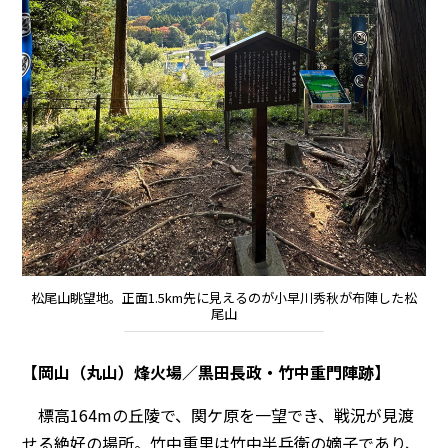
松尾山眺望地。正面1.5km先に見えるのが小早川秀秋が布陣した松
尾山
【岡山（丸山）烽火場／黒田長政・竹中重門陣跡】
標高164mの丘陵で、関ケ原を一望でき、戦況が見渡
せる絶好の場所。竹中重里は竹中半兵衛の嫡子であり、