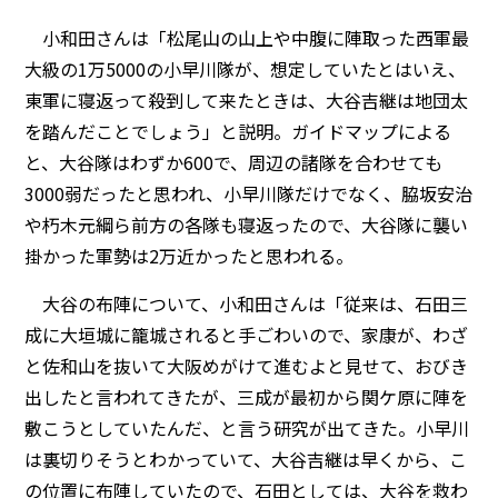
小和田さんは「松尾山の山上や中腹に陣取った西軍最
大級の1万5000の小早川隊が、想定していたとはいえ、
東軍に寝返って殺到して来たときは、大谷吉継は地団太
を踏んだことでしょう」と説明。ガイドマップによる
と、大谷隊はわずか600で、周辺の諸隊を合わせても
3000弱だったと思われ、小早川隊だけでなく、脇坂安治
や朽木元綱ら前方の各隊も寝返ったので、大谷隊に襲い
掛かった軍勢は2万近かったと思われる。
大谷の布陣について、小和田さんは「従来は、石田三
成に大垣城に籠城されると手ごわいので、家康が、わざ
と佐和山を抜いて大阪めがけて進むよと見せて、おびき
出したと言われてきたが、三成が最初から関ケ原に陣を
敷こうとしていたんだ、と言う研究が出てきた。小早川
は裏切りそうとわかっていて、大谷吉継は早くから、こ
の位置に布陣していたので、石田としては、大谷を救わ